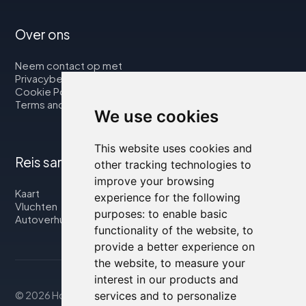
Over ons
Neem contact op met
Privacybeleid
Cookie Policy
Terms and Conditions
We use cookies
This website uses cookies and
Reis samen met ons
other tracking technologies to
improve your browsing
Kaart
experience for the following
Vluchten
purposes:
to enable basic
Autoverhuur
functionality of the website
,
to
provide a better experience on
the website
,
to measure your
interest in our products and
services and to personalize
© 2026 Housity.net