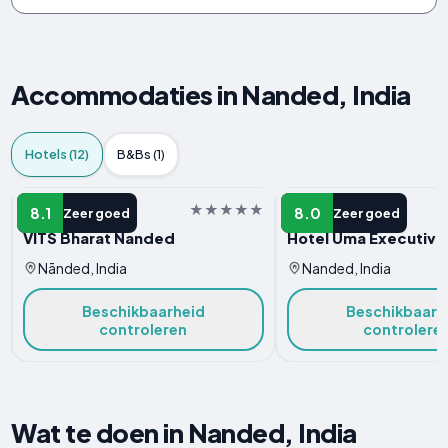
Accommodaties in Nanded, India
Hotels (12)
B&Bs (1)
HOTEL
HOTEL
8.1
8.0
Zeer goed
Zeer goed
VITS Bharat Nanded
Hotel Uma Executive
Nānded, India
Nanded, India
Beschikbaarheid
Beschikbaarh
controleren
controlere
Wat te doen in Nanded, India