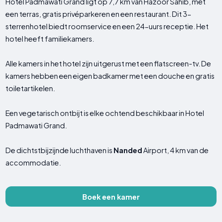
Hotel Padmawati Grand ligt op 7,7 km van Hazoor Sahib, met
een terras, gratis privéparkeren en een restaurant. Dit 3-
sterrenhotel biedt roomservice en een 24-uurs receptie. Het
hotel heeft familiekamers.
Alle kamers in het hotel zijn uitgerust met een flatscreen-tv. De
kamers hebben een eigen badkamer met een douche en gratis
toiletartikelen.
Een vegetarisch ontbijt is elke ochtend beschikbaar in Hotel
Padmawati Grand.
De dichtstbijzijnde luchthaven is
Nanded
Airport, 4 km van de
accommodatie.
Boek een kamer