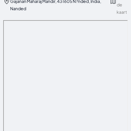
Gajanan Maharaj Mandir, 431605 N?nded, India,
de
Nanded
kaart