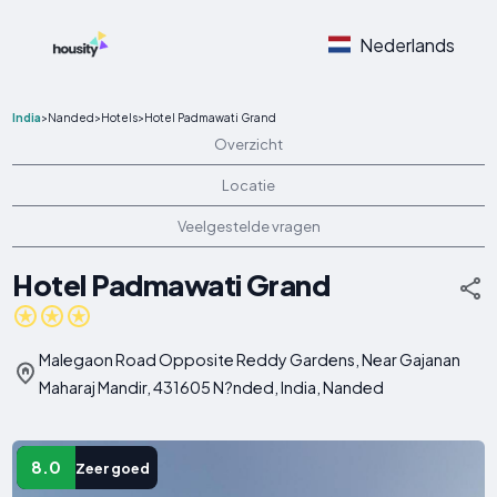
Nederlands
India
>
Nanded
>
Hotels
>
Hotel Padmawati Grand
Overzicht
Locatie
Veelgestelde vragen
Hotel Padmawati Grand
Malegaon Road Opposite Reddy Gardens, Near Gajanan
Maharaj Mandir, 431605 N?nded, India, Nanded
8.0
Zeer goed