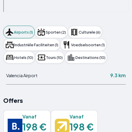
Airports (1)
Sporten (2)
Culturele (6)
Industriële Faciliteiten (1)
Voedselsoorten (1)
Hotels (10)
Tours (10)
Destinations (10)
9.3 km
Valencia Airport
Offers
Vanaf
Vanaf
198 €
198 €