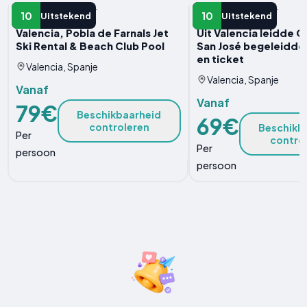
WATERACTIVITEIT
WATERACTIVITEIT
10
10
Uitstekend
Uitstekend
Valencia, Pobla de Farnals Jet
Uit Valencia leidde C
Ski Rental & Beach Club Pool
San José begeleidde
en ticket
Valencia, Spanje
Valencia, Spanje
Vanaf
Vanaf
79€
Beschikbaarheid
69€
controleren
Beschikb
Per
contro
Per
persoon
persoon