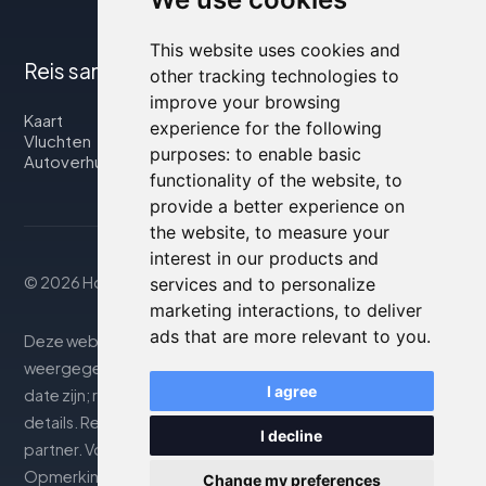
This website uses cookies and
Reis samen met ons
other tracking technologies to
improve your browsing
Kaart
experience for the following
Vluchten
purposes:
to enable basic
Autoverhuur
functionality of the website
,
to
provide a better experience on
the website
,
to measure your
interest in our products and
© 2026 Housity.net
services and to personalize
marketing interactions
,
to deliver
ads that are more relevant to you
.
Deze website biedt informatie uitsluitend ter. De
weergegeven informatie kan onnauwkeurig of niet up-to-
I agree
date zijn; raadpleeg de officiële website voor nauwkeurige
details. Reserveringen worden afgehandeld door onze
I decline
partner. Voor meer details, zie de sectie Juridische
Opmerkingen
Change my preferences