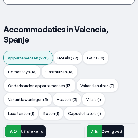
Accommodaties in Valencia,
Spanje
Appartementen (228)
Hotels (79)
B&Bs (18)
Homestays (16)
Gasthuizen (16)
Onderhouden appartementen (13)
Vakantiehuizen (7)
Vakantiewoningen (5)
Hostels (3)
Villa's (1)
Luxe tenten (1)
Boten (1)
Capsule hotels (1)
APPARTEMENT
APPARTEMENT
9.0
7.8
Uitstekend
Zeer goed