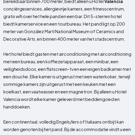
bereikbaar binnen 700 meter, biedt alleen u Hotel
Valencia
conciërgeservices, allergievrije kamers, een fitnesscentrum,
gratis wifi over het hele pand en een bar. Dit 5-sterren hotel
biedt kamerservice en een tourbureau. Het pand ligt op 200
meter van González Martí National Museum of Ceramics and
Decorative Arts, en binnen 400 meter van het stadscentrum.
Het hotel biedt gasten met airconditioning met airconditioning
met een bureau, een koffiezetapparaat, een minibar, een
veiligheidsdoos, een flatscreen-tv en een eigen badkamer met
een douche. Elke kamer is uitgerust met een waterkoker, terwijl
sommige kamers zijn uitgerust met een keuken met een
koelkast, een vaatwasser en een magnetron. Bij alleen u Hotel
Valencia wordt elke kamer geleverd met beddengoed en
handdoeken.
Een continentaal, volledig Engels/Iers of Italiaans ontbijt kan
worden genoten bij het pand. Bij de accommodatie vindt u een