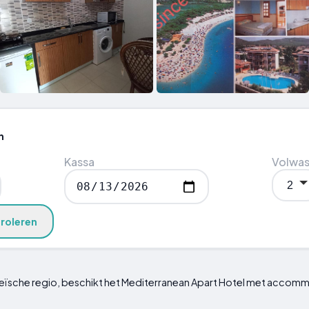
n
Kassa
Volwa
roleren
geïsche regio, beschikt het Mediterranean Apart Hotel met accomm