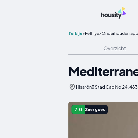
Turkije
>
Fethiye
>
Onderhouden app
Overzicht
Mediterrane
Hisarönü Stad Cad No 24, 4834
7.0
Zeer goed