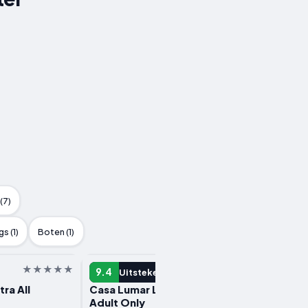
(7)
s (1)
Boten (1)
HOTEL
HOTEL
9.4
9.3
Uitstekend
U
tra All
Casa Lumar Luxury Lodging-
Harbou
Adult Only