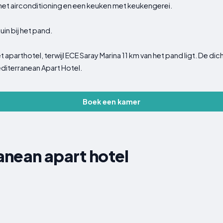
et airconditioning en een keuken met keukengerei.
in bij het pand.
et aparthotel, terwijl ECE Saray Marina 11 km van het pand ligt. De dic
editerranean Apart Hotel.
Boek een kamer
anean apart hotel