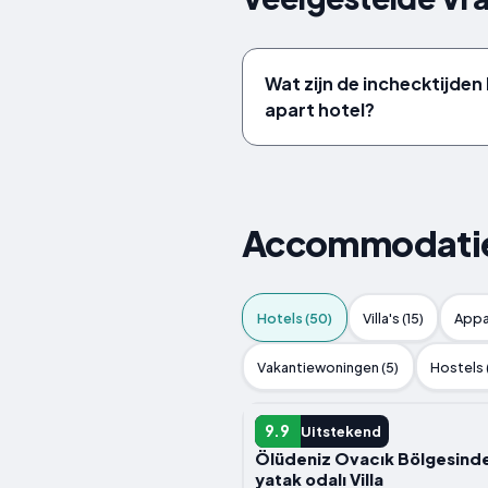
Wat zijn de inchecktijden
apart hotel?
Accommodaties 
Hotels (50)
Villa's (15)
Appa
Vakantiewoningen (5)
Hostels 
HOTEL
9.9
Uitstekend
Ölüdeniz Ovacık Bölgesinde
yatak odalı Villa