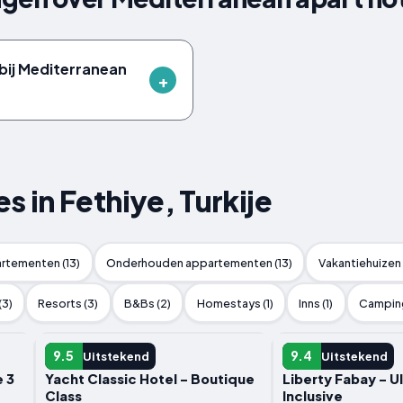
 bij Mediterranean
in Fethiye, Turkije
rtementen (13)
Onderhouden appartementen (13)
Vakantiehuizen 
(3)
Resorts (3)
B&Bs (2)
Homestays (1)
Inns (1)
Camping
HOTEL
HOTEL
9.5
9.4
Uitstekend
Uitstekend
 3
Yacht Classic Hotel - Boutique
Liberty Fabay - Ul
Class
Inclusive