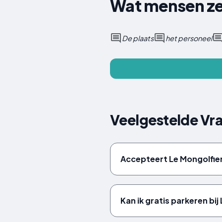
Wat mensen ze
De plaats
het personeel
Veelgestelde Vr
Accepteert Le Mongolfier
Kan ik gratis parkeren bij