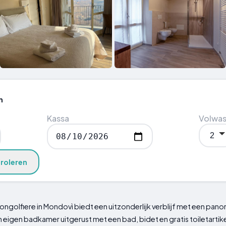
n
Kassa
Volwa
roleren
ngolfiere in Mondovì biedt een uitzonderlijk verblijf met een pano
n eigen badkamer uitgerust met een bad, bidet en gratis toiletart