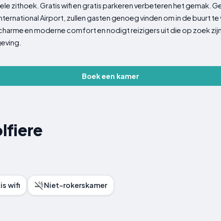
le zithoek. Gratis wifi en gratis parkeren verbeteren het gemak. G
ternational Airport, zullen gasten genoeg vinden om in de buurt te
charme en moderne comfort en nodigt reizigers uit die op zoek zijn
eving.
Boek een kamer
lfiere
is wifi
Niet-rokerskamer