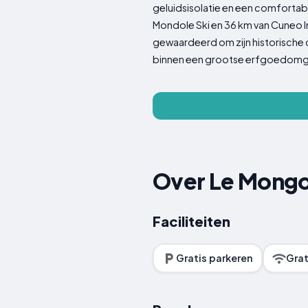
geluidsisolatie en een comfortabe
Mondole Ski en 36 km van Cuneo In
gewaardeerd om zijn historische 
binnen een grootse erfgoedomg
Over Le Mongo
Faciliteiten
Gratis parkeren
Grat