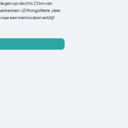
elegen op slechts 23 km van
 verkennen. LE Mongolfiere, zeer
 naar een memorabel verblijf