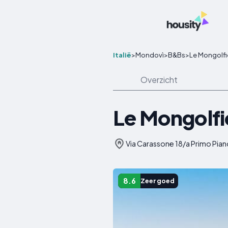
Italië
>
Mondovì
>
B&Bs
>
Le Mongolfi
Overzicht
Le Mongolfi
Via Carassone 18/a Primo Piano,
8.6
Zeer goed