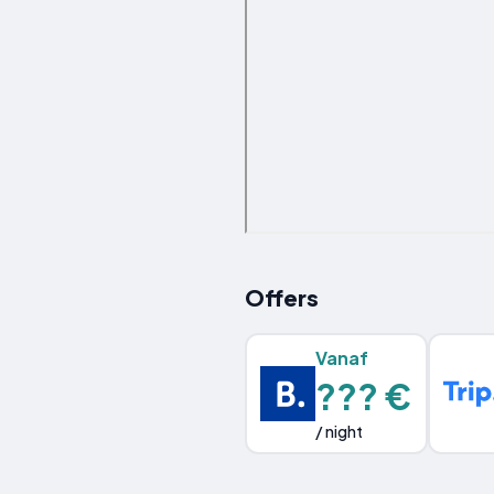
Offers
Vanaf
??? €
/ night