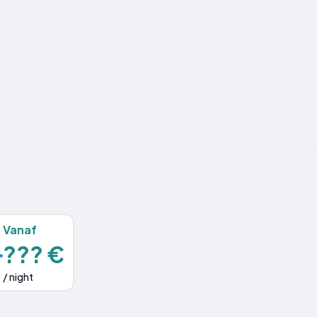
Vanaf
??? €
/ night