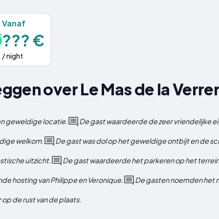
Vanaf
??? €
/ night
gen over Le Mas de la Verrer
en geweldige locatie.
De gast waardeerde de zeer vriendelijke e
ldige welkom.
De gast was dol op het geweldige ontbijt en de s
tische uitzicht.
De gast waardeerde het parkeren op het terrei
de hosting van Philippe en Veronique.
De gasten noemden het mo
p de rust van de plaats.