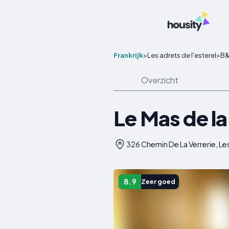
Frankrijk
>
Les adrets de l'esterel
>
B&
Overzicht
Le Mas de la
326 Chemin De La Verrerie, Les 
8.9
Zeer goed