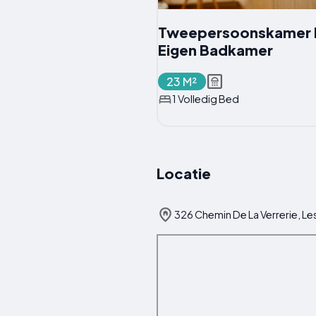
Tweepersoonskamer 
Eigen Badkamer
23 M²
1 Volledig Bed
Locatie
326 Chemin De La Verrerie, Les 