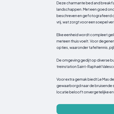
Deze charmante bed and breakfas
landschappen. Met een goed ond
beschreven en gefotografeerd do
vrij, wat zorgt voor een soepel verb
Elke eenheid wordt compleet gele
meteen thuis voelt. Voor degenen 
opties, waaronder tafeltennis, p
De omgeving gedijt op diverse bui
treinstation Saint-Raphaël Valesc
Voor extra gemak biedt Le Mas de
gewaarborgd naar de bruisende s
locatie belooft onvergetelijke er