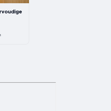
rvoudige
n