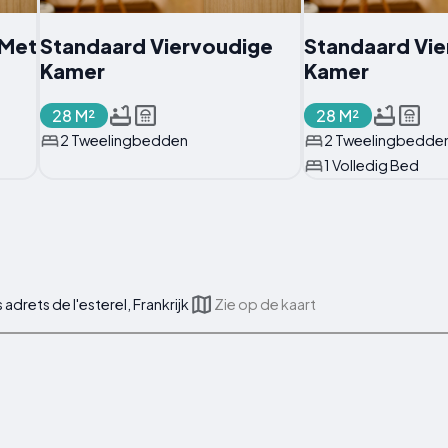
Met
Standaard Viervoudige
Standaard Vie
Kamer
Kamer
28 M²
28 M²
2 Tweelingbedden
2 Tweelingbedde
1 Volledig Bed
adrets de l'esterel, Frankrijk
Zie op de kaart