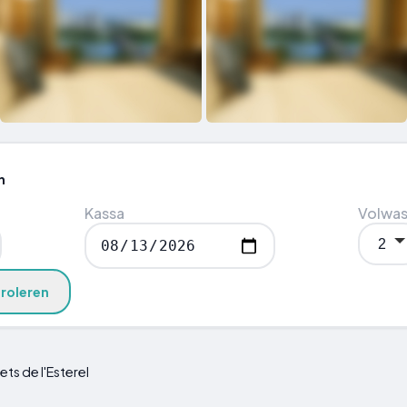
n
Kassa
Volwa
roleren
ets de l'Esterel