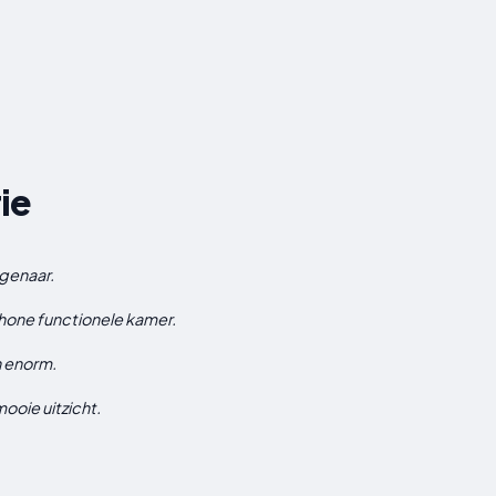
ie
igenaar.
chone functionele kamer.
n enorm.
oie uitzicht.