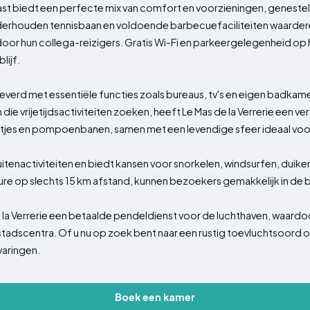
t biedt een perfecte mix van comfort en voorzieningen, genestel
erhouden tennisbaan en voldoende barbecuefaciliteiten waarder
or hun collega-reizigers. Gratis Wi-Fi en parkeergelegenheid op 
lijf.
verd met essentiële functies zoals bureaus, tv's en eigen badkame
die vrijetijdsactiviteiten zoeken, heeft Le Mas de la Verrerie een v
ijltjes en pompoenbanen, samen met een levendige sfeer ideaal voor
tenactiviteiten en biedt kansen voor snorkelen, windsurfen, duiken,
ure op slechts 15 km afstand, kunnen bezoekers gemakkelijk in de 
 la Verrerie een betaalde pendeldienst voor de luchthaven, waardo
tadscentra. Of u nu op zoek bent naar een rustig toevluchtsoord 
varingen.
Boek een kamer