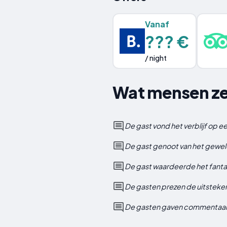
Vanaf
??? €
/ night
Wat mensen zeg
De gast vond het verblijf op e
De gast genoot van het gewe
De gast waardeerde het fantas
De gasten prezen de uitsteken
De gasten gaven commentaar o