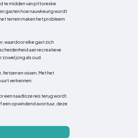
d te midden van pittoreske
en gasten hoe nauwkeurig wordt
het terrein maken het probleem
r, waardoor elke gast zich
erscheidenheid aan recreatieve
 zowel jong als oud.
 fietsen en vissen. Met het
buurt verkennen.
or een naadloze reis terug wordt
of een opwindend avontuur, deze