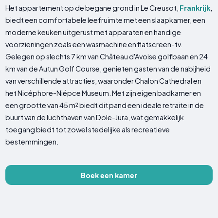
Het appartement op de begane grond in Le Creusot,
Frankrijk
,
biedt een comfortabele leefruimte met een slaapkamer, een
moderne keuken uitgerust met apparaten en handige
voorzieningen zoals een wasmachine en flatscreen-tv.
Gelegen op slechts 7 km van Château d'Avoise golfbaan en 24
km van de Autun Golf Course, genieten gasten van de nabijheid
van verschillende attracties, waaronder Chalon Cathedral en
het Nicéphore-Niépce Museum. Met zijn eigen badkamer en
een grootte van 45 m² biedt dit pand een ideale retraite in de
buurt van de luchthaven van Dole-Jura, wat gemakkelijk
toegang biedt tot zowel stedelijke als recreatieve
bestemmingen.
Boek een kamer