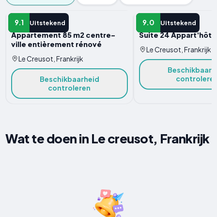
APPARTEMENT
APPARTEMENT
9.1
9.0
Uitstekend
Uitstekend
Appartement 85 m2 centre-
Suite 24 Appart'hôtel
ville entièrement rénové
Le Creusot, Frankrijk
Le Creusot, Frankrijk
Beschikbaarh
controlere
Beschikbaarheid
controleren
Wat te doen in Le creusot, Frankrijk