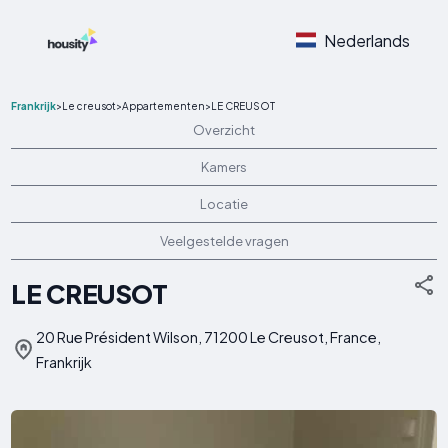
Nederlands
Frankrijk
>
Le creusot
>
Appartementen
>
LE CREUSOT
Overzicht
Kamers
Locatie
Veelgestelde vragen
LE CREUSOT
20 Rue Président Wilson, 71200 Le Creusot, France,
Frankrijk