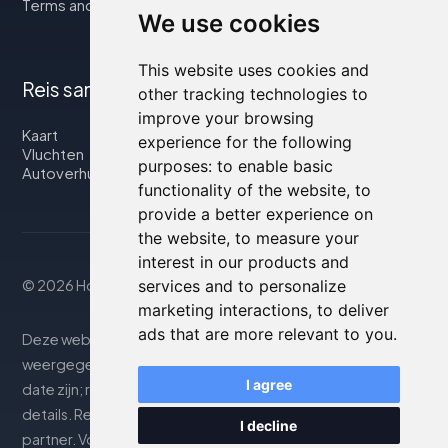
Terms and Conditions
We use cookies
This website uses cookies and
Reis samen met ons
other tracking technologies to
improve your browsing
Kaart
experience for the following
Vluchten
purposes:
to enable basic
Autoverhuur
functionality of the website
,
to
provide a better experience on
the website
,
to measure your
interest in our products and
© 2026 Housity.net
services and to personalize
marketing interactions
,
to deliver
ads that are more relevant to you
.
Deze website biedt informatie uitsluitend ter. De
weergegeven informatie kan onnauwkeurig of niet up-to-
I agree
date zijn; raadpleeg de officiële website voor nauwkeurige
details. Reserveringen worden afgehandeld door onze
I decline
partner. Voor meer details, zie de sectie Juridische