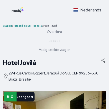
Nederlands
Brazilië
>
Jaraguá do Sul
>
Hotels
>
Hotel Jovilá
Overzicht
Locatie
Veelgestelde vragen
Hotel Jovilá
294 Rua Carlos Eggert, Jaraguá Do Sul, CEP 89256-330,
Brazil, Brazilië
8.0
Zeer goed