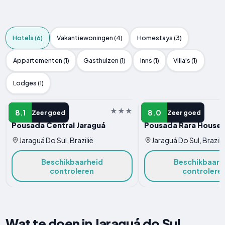
Hotels (6)
Vakantiewoningen (4)
Homestays (3)
Appartementen (1)
Gasthuizen (1)
Inns (1)
Villa's (1)
Lodges (1)
HOTEL
HOTEL
8.1
8.0
Zeer goed
Zeer goed
Pousada Central Jaraguá
Pousada Rara House
Jaraguá Do Sul, Brazilië
Jaraguá Do Sul, Brazili
Beschikbaarheid
Beschikbaarh
controleren
controlere
Wat te doen in Jaraguá do Sul,