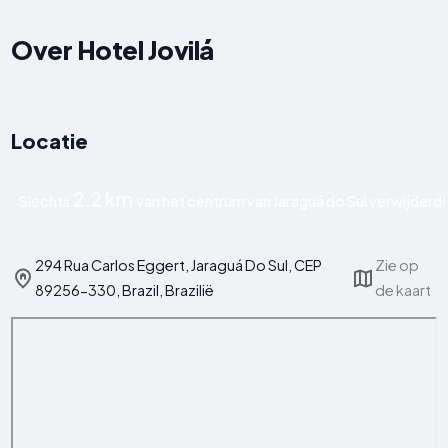
Over Hotel Jovilá
Locatie
2.2 km
Slechts
van het centrum van Jaraguá do Sul verwijderd!
294 Rua Carlos Eggert, Jaraguá Do Sul, CEP
Zie op
89256-330, Brazil, Brazilië
de kaart