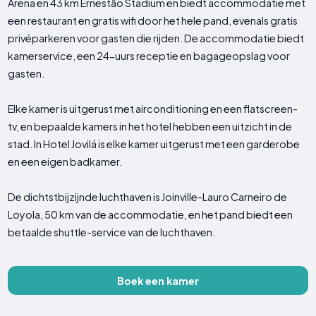
Arena en 43 km Ernestão Stadium en biedt accommodatie met
een restaurant en gratis wifi door het hele pand, evenals gratis
privéparkeren voor gasten die rijden. De accommodatie biedt
kamerservice, een 24-uurs receptie en bagageopslag voor
gasten.
Elke kamer is uitgerust met airconditioning en een flatscreen-
tv, en bepaalde kamers in het hotel hebben een uitzicht in de
stad. In Hotel Jovilá is elke kamer uitgerust met een garderobe
en een eigen badkamer.
De dichtstbijzijnde luchthaven is Joinville-Lauro Carneiro de
Loyola, 50 km van de accommodatie, en het pand biedt een
betaalde shuttle-service van de luchthaven.
Boek een kamer