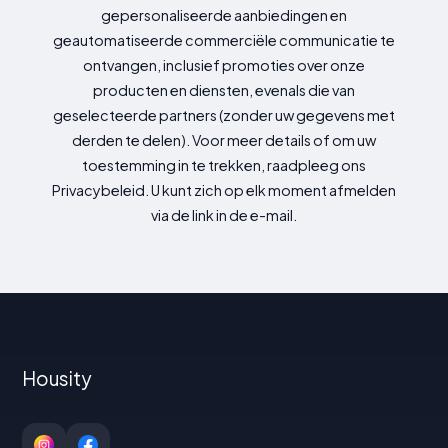
gepersonaliseerde aanbiedingen en
geautomatiseerde commerciële communicatie te
ontvangen, inclusief promoties over onze
producten en diensten, evenals die van
geselecteerde partners (zonder uw gegevens met
derden te delen). Voor meer details of om uw
toestemming in te trekken, raadpleeg ons
Privacybeleid. U kunt zich op elk moment afmelden
via de link in de e-mail.
Housity