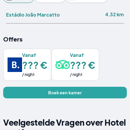
4.32 km
Estádio João Marcatto
Offers
Vanaf
Vanaf
??? €
??? €
/ night
/ night
Boek een kamer
Veelgestelde Vragen over Hotel