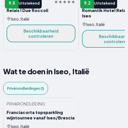
HOTEL
HOTEL
9.5
9.2
Uitstekend
Uitstekend
Relais I Due Roccoli
Romantik Hotel Relais
Iseo
Iseo, Italië
Iseo, Italië
Beschikbaarheid
controleren
Beschikbaarh
controlere
Wat te doen in Iseo, Italië
Privérondleidingen (1)
PRIVéRONDLEIDING
Franciacorta topsparkling
wijntournee vanaf Iseo/Brescia
Iseo, Italië