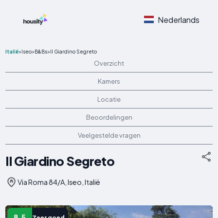
Nederlands
Italië
>
Iseo
>
B&Bs
>
Il Giardino Segreto
Overzicht
Kamers
Locatie
Beoordelingen
Veelgestelde vragen
Il Giardino Segreto
Via Roma 84/A, Iseo, Italië
8.5
Zeer goed