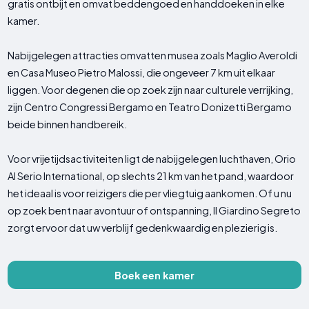
gratis ontbijt en omvat beddengoed en handdoeken in elke
kamer.
Nabijgelegen attracties omvatten musea zoals Maglio Averoldi
en Casa Museo Pietro Malossi, die ongeveer 7 km uit elkaar
liggen. Voor degenen die op zoek zijn naar culturele verrijking,
zijn Centro Congressi Bergamo en Teatro Donizetti Bergamo
beide binnen handbereik.
Voor vrijetijdsactiviteiten ligt de nabijgelegen luchthaven, Orio
Al Serio International, op slechts 21 km van het pand, waardoor
het ideaal is voor reizigers die per vliegtuig aankomen. Of u nu
op zoek bent naar avontuur of ontspanning, Il Giardino Segreto
zorgt ervoor dat uw verblijf gedenkwaardig en plezierig is.
Boek een kamer