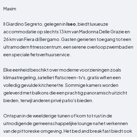
Maxim
Il Giardino Segreto, gelegen in
Iseo
, biedt luxueuze
accommodatie op slechts 13 km van Madonna Delle Grazie en
26 km van Fiera di Bergamo. Gasten genieten toegang tot een
ultramodern fitnesscentrum, een serene overloopzwembad en
een speciale fietsverhuurservice.
Elke eenheid beschikt over moderne voorzieningen zoals
klimaatregeling, satelliet flatscreen-tv's, gratis wifi en een
volledig gevulde kitchenette. Sommige kamers worden
geleverd met balkons die een prachtig panoramisch uitzicht
bieden, terwijl anderen privé patio's bieden.
Ontspan in de weelderige tuinen of kom tot rust in de
uitnodigende gemeenschappelijke lounge na het verkennen
van de pittoreske omgeving. Het bed and breakfast biedt ook