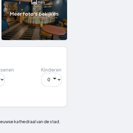
Meer foto's bekijken
ssenen
Kinderen
eeuwse kathedraal van de stad.