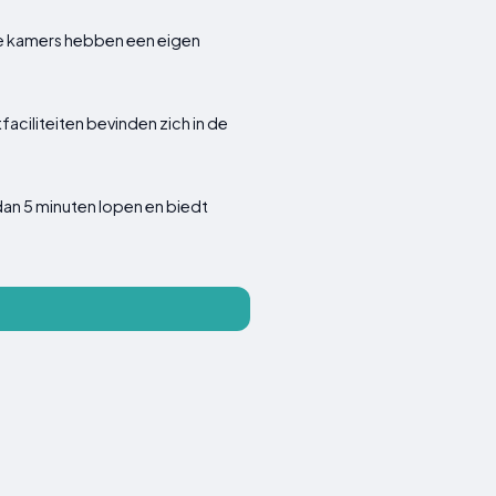
lle kamers hebben een eigen
aciliteiten bevinden zich in de
dan 5 minuten lopen en biedt