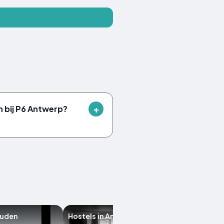
n bij P6 Antwerp?
uden
Hostels in Antwerpen