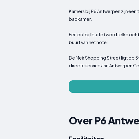
Kamers bij P6 Antwerpen zijn een
badkamer.
Een ontbijtbuffet wordt elke ocht
buurt van het hotel.
De Meir Shopping Street ligt op 5
directe service aan Antwerpen Cen
Over P6 Antw
Faciliteiten