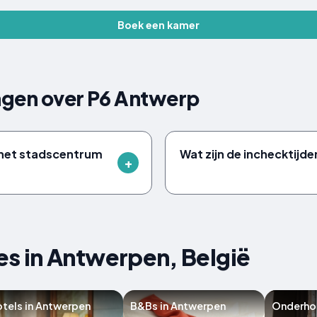
Boek een kamer
agen over P6 Antwerp
j het stadscentrum
Wat zijn de inchecktijde
 in Antwerpen, België
tels in Antwerpen
B&Bs in Antwerpen
Onderho