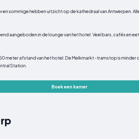
 tv en sommige hebben uitzicht op de kathedraal van Antwerpen. A
end aangeboden in de lounge van het hotel. Veel bars, cafés en eetf
50 meter afstand van het hotel. De Melkmarkt -tramstop is minder 
tral Station.
Boek een kamer
erp