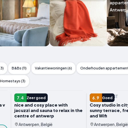
appartem
Antwerp
33)
B&Bs (11)
Vakantiewoningen (6)
Onderhouden appartement
Homestays (3)
APPARTEMENT
APPARTEMENT
7.4
6.9
Zeer goed
Goed
a v
nice and cosy place with
Cosy studio in cit
jacuzzi and sauna to relax in the
sunny terrace, fr
centre of antwerp
and Wifi
Antwerpen, België
Antwerpen, België