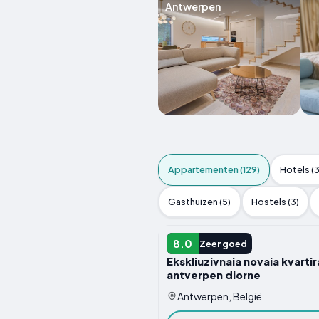
Antwerpen
Appartementen (129)
Hotels (
Gasthuizen (5)
Hostels (3)
APPARTEMENT
8.0
Zeer goed
Ekskliuzivnaia novaia kvartir
antverpen diorne
Antwerpen, België