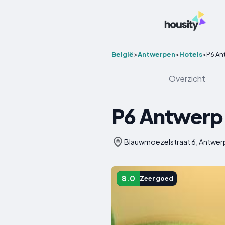
België
>
Antwerpen
>
Hotels
>
P6 An
Overzicht
P6 Antwerp
Blauwmoezelstraat 6, Antwerp
8.0
Zeer goed