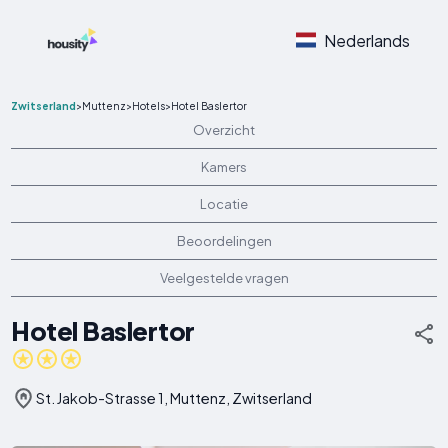
Nederlands
Zwitserland
>
Muttenz
>
Hotels
>
Hotel Baslertor
Overzicht
Kamers
Locatie
Beoordelingen
Veelgestelde vragen
Hotel Baslertor
St. Jakob-Strasse 1, Muttenz, Zwitserland