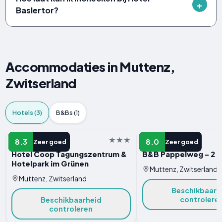
Baslertor?
Accommodaties in Muttenz,
Zwitserland
Hotels (3)
B&Bs (1)
HOTEL
HOTEL
8.3
8.0
Zeer goed
Zeer goed
Hotel Coop Tagungszentrum &
B&B Pappelweg - 2
Hotelpark im Grünen
Muttenz, Zwitserland
Muttenz, Zwitserland
Beschikbaarh
controlere
Beschikbaarheid
controleren