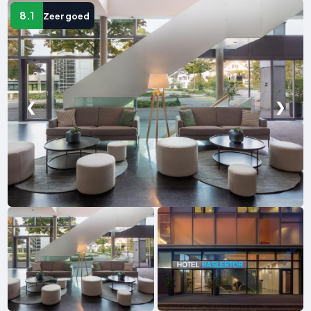
8.1
Zeer goed
❮
❯