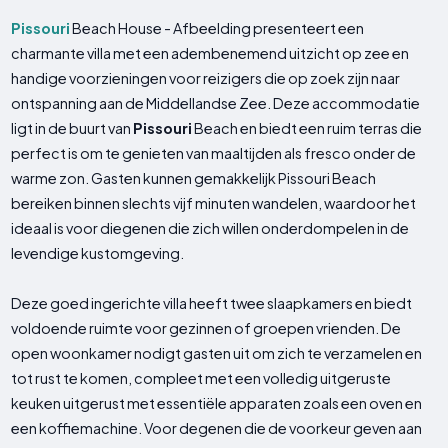
Pissouri
Beach House - Afbeelding presenteert een
charmante villa met een adembenemend uitzicht op zee en
handige voorzieningen voor reizigers die op zoek zijn naar
ontspanning aan de Middellandse Zee. Deze accommodatie
ligt in de buurt van
Pissouri
Beach en biedt een ruim terras die
perfect is om te genieten van maaltijden als fresco onder de
warme zon. Gasten kunnen gemakkelijk Pissouri Beach
bereiken binnen slechts vijf minuten wandelen, waardoor het
ideaal is voor diegenen die zich willen onderdompelen in de
levendige kustomgeving.
Deze goed ingerichte villa heeft twee slaapkamers en biedt
voldoende ruimte voor gezinnen of groepen vrienden. De
open woonkamer nodigt gasten uit om zich te verzamelen en
tot rust te komen, compleet met een volledig uitgeruste
keuken uitgerust met essentiële apparaten zoals een oven en
een koffiemachine. Voor degenen die de voorkeur geven aan