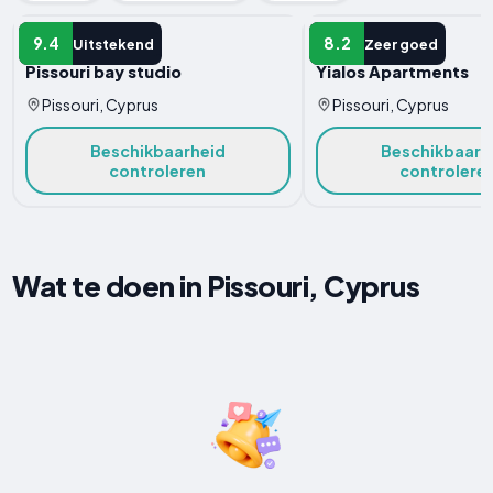
APPARTEMENT
APPARTEMENT
9.4
8.2
Uitstekend
Zeer goed
Pissouri bay studio
Yialos Apartments
Pissouri, Cyprus
Pissouri, Cyprus
Beschikbaarheid
Beschikbaarh
controleren
controlere
Wat te doen in Pissouri, Cyprus