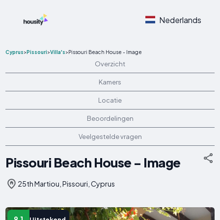
Nederlands
Cyprus
>
Pissouri
>
Villa's
>
Pissouri Beach House - Image
Overzicht
Kamers
Locatie
Beoordelingen
Veelgestelde vragen
Pissouri Beach House - Image
25th Martiou, Pissouri, Cyprus
9.1
Uitstekend