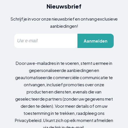
Nieuwsbrief
Schrijf je in voor onze nieuwsbrief en ontvang exclusieve
aanbiedingen!
Aanmelden
Door uw e-mailadres in te voeren, stemt u ermee in
gepersonaliseerde aanbiedingen en
geautomatiseerde commerciële communicatie te
ontvangen, inclusief promoties over onze
producten en diensten, evenals die van
geselecteerde partners (zonder uw gegevens met
derden te delen). Voor meer details of om uw
toestemming in te trekken, raadpleeg ons
Privacybeleid. U kunt zich op elk moment afmelden
via de link in de e-mail.