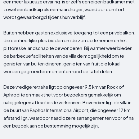
een meer luxueuze ervaring, is er zelfs een eigen badkamer met
zowel een badkuip als een haardroger, waardoor comfort
wordt gewaarborgd tijdens hun verblijf.
Buiten hebben gasten exclusieve toegang tot een privébalkon,
die een heerlijke plek bieden om de zon op te nemen en het
pittoreske landschap te bewonderen. Bij warmer weer bieden
de barbecuefaciliteiten van de villa de mogelijkheid om te
genieten van buiten dineren, genieten van fruit die lokaal
worden gegroeid en momenten rond de tafel delen.
Deze vredige retraite ligt op ongeveer 9,5 km van Rock of
Aphrodite en maakt het voor bezoekers gemakkelijk om
nabijgelegen attracties te verkennen. Bovendien ligt de villa in
de buurt van Paphos International Airport, die ongeveer 17 km
afstand ligt, waardoor naadloze reisarrangementen voor of na
een bezoek aan de bestemming mogelijk zijn.