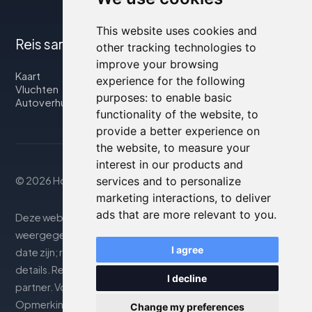
This website uses cookies and
Reis samen met ons
other tracking technologies to
improve your browsing
Kaart
experience for the following
Vluchten
purposes:
to enable basic
Autoverhuur
functionality of the website
,
to
provide a better experience on
the website
,
to measure your
interest in our products and
© 2026 Housity.net
services and to personalize
marketing interactions
,
to deliver
ads that are more relevant to you
.
Deze website biedt informatie uitsluitend ter. De
weergegeven informatie kan onnauwkeurig of niet up-to-
I agree
date zijn; raadpleeg de officiële website voor nauwkeurige
details. Reserveringen worden afgehandeld door onze
I decline
partner. Voor meer details, zie de sectie Juridische
Opmerkingen
Change my preferences