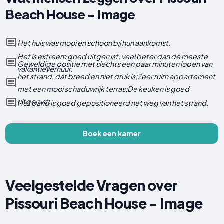
Beach House - Image
Het huis was mooi en schoon bij hun aankomst.
Het is extreem goed uitgerust, veel beter dan de meeste
Geweldige positie met slechts een paar minuten lopen van
vakantieverhuur.
het strand, dat breed en niet druk is;Zeer ruim appartement
met een mooi schaduwrijk terras;De keuken is goed
uitgerust.
Het pand is goed gepositioneerd net weg van het strand.
Boek een kamer
Veelgestelde Vragen over
Pissouri Beach House - Image