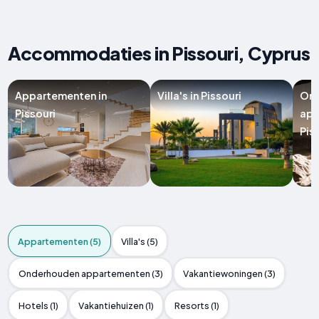
Accommodaties in Pissouri, Cyprus
Appartementen in
Villa's in Pissouri
On
Pissouri
app
Pis
Appartementen (5)
Villa's (5)
Onderhouden appartementen (3)
Vakantiewoningen (3)
Hotels (1)
Vakantiehuizen (1)
Resorts (1)