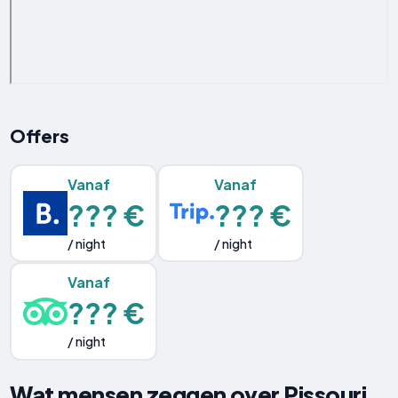
Offers
Vanaf
Vanaf
??? €
??? €
/ night
/ night
Vanaf
??? €
/ night
Wat mensen zeggen over Pissouri