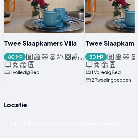
Twee Slaapkamers Villa
Twee Slaapkamer
80 M²
80 M²
1 Volledig Bed
1 Volledig Bed
2 Tweelingbedden
Locatie
2.6 km
Slechts
van het centrum van Pissouri verwijderd!