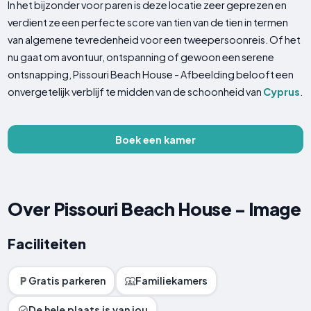
In het bijzonder voor paren is deze locatie zeer geprezen en
verdient ze een perfecte score van tien van de tien in termen
van algemene tevredenheid voor een tweepersoonreis. Of het
nu gaat om avontuur, ontspanning of gewoon een serene
ontsnapping, Pissouri Beach House - Afbeelding belooft een
onvergetelijk verblijf te midden van de schoonheid van
Cyprus
.
Boek een kamer
Over Pissouri Beach House - Image
Faciliteiten
Gratis parkeren
Familiekamers
De hele plaats is van jou