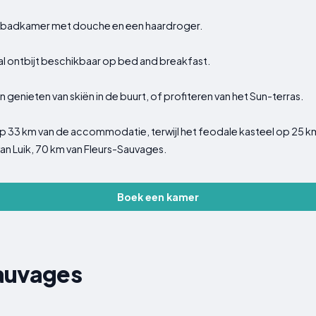
gen badkamer met douche en een haardroger.
al ontbijt beschikbaar op bed and breakfast.
genieten van skiën in de buurt, of profiteren van het Sun-terras.
 33 km van de accommodatie, terwijl het feodale kasteel op 25 km 
van Luik, 70 km van Fleurs-Sauvages.
Boek een kamer
auvages