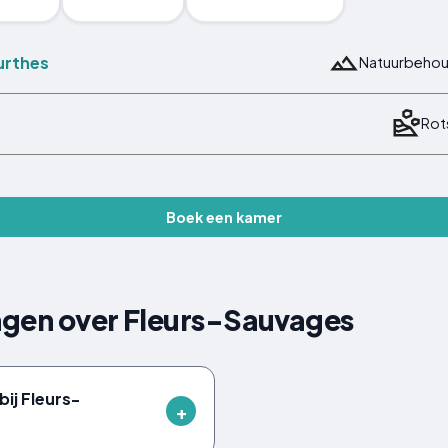
urthes
Natuurbeho
Rot
Boek een kamer
agen over Fleurs-Sauvages
bij Fleurs-