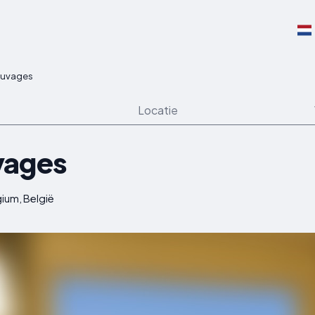
auvages
Locatie
vages
gium, België