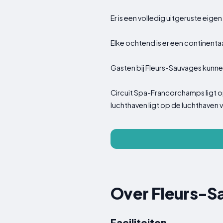
Er is een volledig uitgeruste ei
Elke ochtend is er een continenta
Gasten bij Fleurs-Sauvages kunnen 
Circuit Spa-Francorchamps ligt op
luchthaven ligt op de luchthaven 
Over Fleurs-S
Faciliteiten