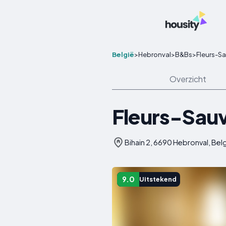
België
>
Hebronval
>
B&Bs
>
Fleurs-S
Overzicht
Fleurs-Sau
Bihain 2, 6690 Hebronval, Bel
9.0
Uitstekend