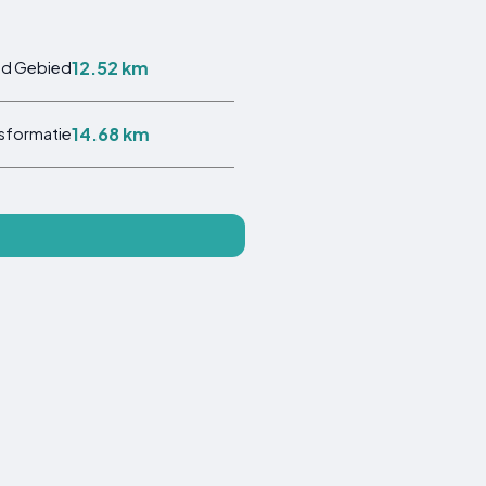
12.52 km
ud Gebied
14.68 km
sformatie