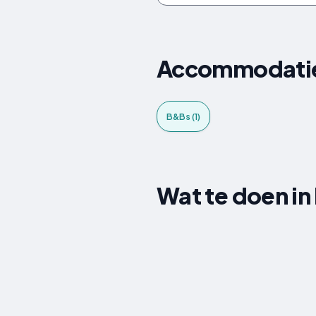
Accommodaties
B&Bs (1)
Wat te doen in