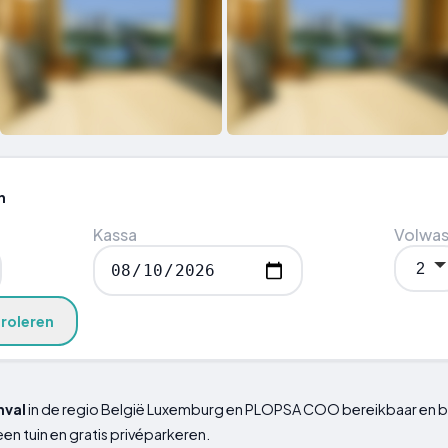
n
Kassa
Volwa
roleren
nval
in de regio België Luxemburg en PLOPSA COO bereikbaar en 
een tuin en gratis privéparkeren.