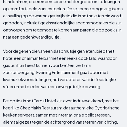
handpalmen, creëren een serene achtergrond om te loungen
op comfortabele zonnestoelen. Deze serene omgeving is een
aanvulling op de warme gastvrijheid die in het hele terrein wordt
geboden, inclusief gezinsvriendelijke accommodaties die zijn
ontworpen om tegemoet te komen aan paren die op zoek zijn
naar een gedenkwaardig uitje.
Voor degenen die van een slaapmutsje genieten, biedt het
hotel een charmante bar met een reeks cocktails, waardoor
gasten hun feest kunnen voortzetten, zelfs na
zonsondergang. Evening Entertainment gaat door met
livemuziekvoorstellingen, het verbeteren van de feestelijke
sfeer en het bieden van een onvergetelijke ervaring.
Eetopties in het Faros Hotel zijn even indrukwekkend, met het
heerlijke Chez Makis Restaurant dat authentieke Cypriotische
keuken serveert, samen met internationale delicatessen,
allemaal gezet tegen de achtergrond van sterrenverlichting.