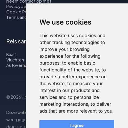
Neem contact op met
Privacybeleid
Cookie Policy
Terms and Conditions
We use cookies
This website uses cookies and
Reis samen met ons
other tracking technologies to
improve your browsing
Kaart
experience for the following
Vluchten
purposes:
to enable basic
Autoverhuur
functionality of the website
,
to
provide a better experience on
the website
,
to measure your
interest in our products and
services and to personalize
© 2026 Housity.net
marketing interactions
,
to deliver
ads that are more relevant to you
.
Deze website biedt informatie uitsluitend ter. De
weergegeven informatie kan onnauwkeurig of niet up-to-
I agree
date zijn; raadpleeg de officiële website voor nauwkeurige