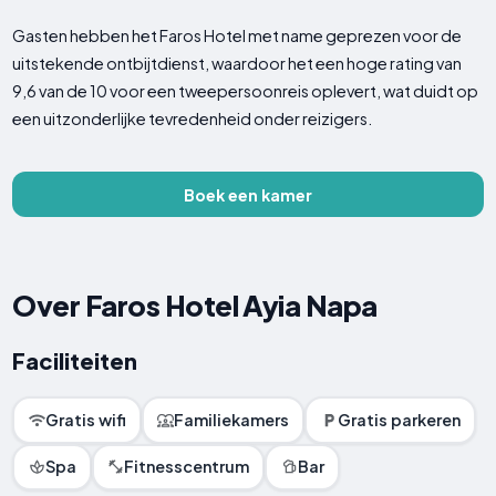
Gasten hebben het Faros Hotel met name geprezen voor de
uitstekende ontbijtdienst, waardoor het een hoge rating van
9,6 van de 10 voor een tweepersoonreis oplevert, wat duidt op
een uitzonderlijke tevredenheid onder reizigers.
Boek een kamer
Over Faros Hotel Ayia Napa
Faciliteiten
Gratis wifi
Familiekamers
Gratis parkeren
Spa
Fitnesscentrum
Bar