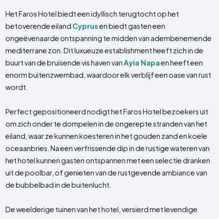
Het Faros Hotel biedt een idyllisch terugtocht op het
betoverende eiland
Cyprus
en biedt gasten een
ongeëvenaarde ontspanning te midden van adembenemende
mediterrane zon. Dit luxueuze establishment heeft zich in de
buurt van de bruisende vis haven van
Ayia Napa
en heeft een
enorm buitenzwembad, waardoor elk verblijf een oase van rust
wordt.
Perfect gepositioneerd nodigt het Faros Hotel bezoekers uit
om zich onder te dompelen in de ongerepte stranden van het
eiland, waar ze kunnen koesteren in het gouden zand en koele
oceaanbries. Na een verfrissende dip in de rustige wateren van
het hotel kunnen gasten ontspannen met een selectie dranken
uit de poolbar, of genieten van de rustgevende ambiance van
de bubbelbad in de buitenlucht.
De weelderige tuinen van het hotel, versierd met levendige