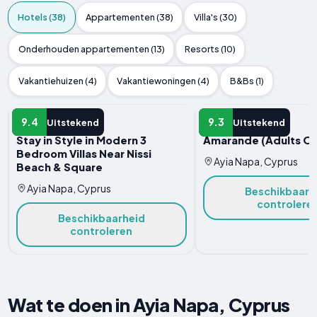
Hotels (38)
Appartementen (38)
Villa's (30)
Onderhouden appartementen (13)
Resorts (10)
Vakantiehuizen (4)
Vakantiewoningen (4)
B&Bs (1)
HOTEL
HOTEL
9.4
9.3
Uitstekend
Uitstekend
Stay in Style in Modern 3
Amarande (Adults On
Bedroom Villas Near Nissi
Ayia Napa, Cyprus
Beach & Square
Ayia Napa, Cyprus
Beschikbaarh
controlere
Beschikbaarheid
controleren
Wat te doen in Ayia Napa, Cyprus