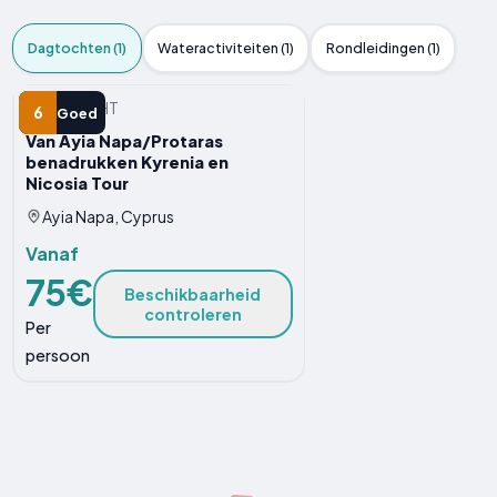
Dagtochten (1)
Wateractiviteiten (1)
Rondleidingen (1)
DAGTOCHT
6
Goed
Van Ayia Napa/Protaras
benadrukken Kyrenia en
Nicosia Tour
Ayia Napa, Cyprus
Vanaf
75€
Beschikbaarheid
controleren
Per
persoon