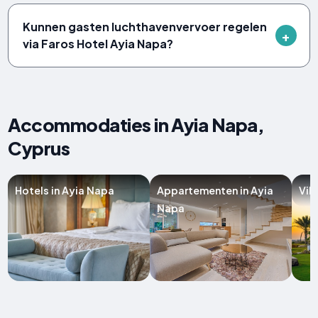
Kunnen gasten luchthavenvervoer regelen
via Faros Hotel Ayia Napa?
Accommodaties in Ayia Napa,
Cyprus
Hotels in Ayia Napa
Appartementen in Ayia
Vil
Napa