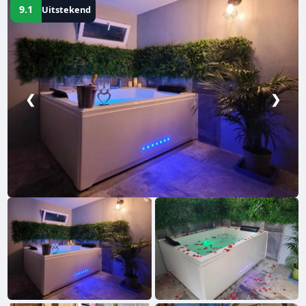
9.1
Uitstekend
❮
❯