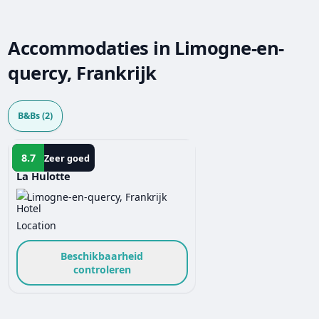
Accommodaties in Limogne-en-
quercy, Frankrijk
B&Bs (2)
B&B
8.7
Zeer goed
La Hulotte
Limogne-en-quercy, Frankrijk
Beschikbaarheid
controleren