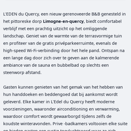
L'EDEN du Quercy, een nieuw gerenoveerde B&B genesteld in
het pittoreske dorp
Limogne-en-quercy
, biedt comfortabel
verblijf met een prachtig uitzicht op het omliggende
landschap. Geniet van de warmte van de terrasvormige tuin
en profiteer van de gratis privéparkeerruimte, evenals de
high-speed Wi-Fi-verbinding door het hele pand. Ontspan na
een lange dag door zich over te geven aan de kalmerende
ambiance van de sauna en bubbelbad op slechts een
steenworp afstand.
Gasten kunnen genieten van het gemak van het hebben van
hun handdoeken en beddengoed dat bij aankomst wordt
geleverd. Elke kamer in L'Edel du Quercy heeft moderne
voorzieningen, waaronder airconditioning en verwarming,
waardoor comfort wordt gewaarborgd tijdens zelfs de
koudste winteravonden. Prive -badkamers voltooien elke suite
en bieden gasten een rustig toevluchtsoord waar ze zich