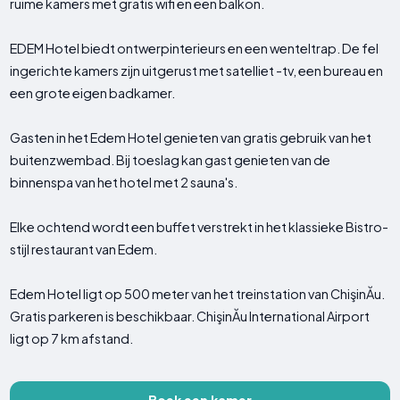
ruime kamers met gratis wifi en een balkon.
EDEM Hotel biedt ontwerpinterieurs en een wenteltrap. De fel
ingerichte kamers zijn uitgerust met satelliet -tv, een bureau en
een grote eigen badkamer.
Gasten in het Edem Hotel genieten van gratis gebruik van het
buitenzwembad. Bij toeslag kan gast genieten van de
binnenspa van het hotel met 2 sauna's.
Elke ochtend wordt een buffet verstrekt in het klassieke Bistro-
stijl restaurant van Edem.
Edem Hotel ligt op 500 meter van het treinstation van ChişinĂu.
Gratis parkeren is beschikbaar. ChişinĂu International Airport
ligt op 7 km afstand.
Boek een kamer