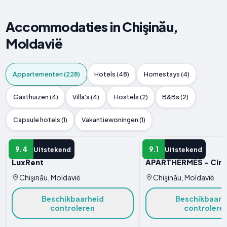
Accommodaties in Chişinău,
Moldavië
Appartementen (228)
Hotels (48)
Homestays (4)
Gasthuizen (4)
Villa's (4)
Hostels (2)
B&Bs (2)
Capsule hotels (1)
Vakantiewoningen (1)
APPARTEMENT
APPARTEMENT
9.4
9.1
Uitstekend
Uitstekend
LuxRent
APARTHERMES - Circ
Chişinău, Moldavië
Chişinău, Moldavië
Beschikbaarheid
Beschikbaarh
controleren
controlere