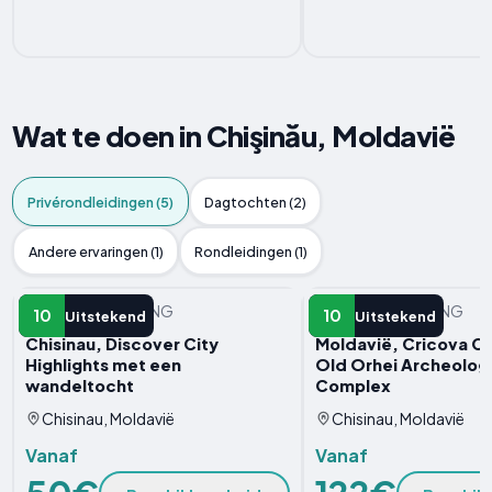
Wat te doen in Chişinău, Moldavië
Privérondleidingen (5)
Dagtochten (2)
Andere ervaringen (1)
Rondleidingen (1)
PRIVéRONDLEIDING
PRIVéRONDLEIDING
10
10
Uitstekend
Uitstekend
Chisinau, Discover City
Moldavië, Cricova Ce
Highlights met een
Old Orhei Archeologi
wandeltocht
Complex
Chisinau, Moldavië
Chisinau, Moldavië
Vanaf
Vanaf