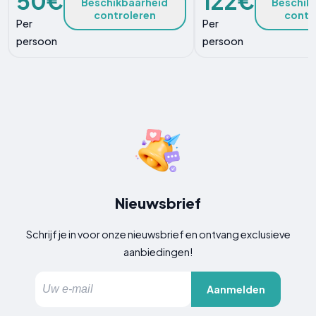
50€
122€
Beschikbaarheid
Beschik
controleren
contr
Per
Per
persoon
persoon
Nieuwsbrief
Schrijf je in voor onze nieuwsbrief en ontvang exclusieve
aanbiedingen!
Aanmelden