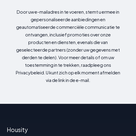
Door uw e-mailadres in te voeren, stemt u ermee in
gepersonaliseerde aanbiedingen en
geautomatiseerde commerciële communicatie te
ontvangen, inclusief promoties over onze
producten en diensten, evenals die van
geselecteerde partners (zonder uw gegevens met
derden te delen). Voor meer details of om uw
toestemming in te trekken, raadpleeg ons
Privacybeleid. U kunt zich op elk moment afmelden
via de link in de e-mail.
Housity