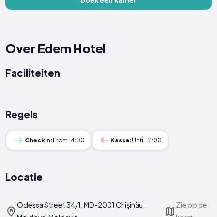
Over Edem Hotel
Faciliteiten
Regels
Checkin:
From 14:00
Kassa:
Until 12:00
Locatie
Odessa Street 34/1, MD-2001 Chişinău,
Zie op de