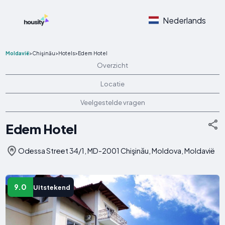
Nederlands
Moldavië
>
Chişinău
>
Hotels
>
Edem Hotel
Overzicht
Locatie
Veelgestelde vragen
Edem Hotel
Odessa Street 34/1, MD-2001 Chişinău, Moldova, Moldavië
9.0
Uitstekend