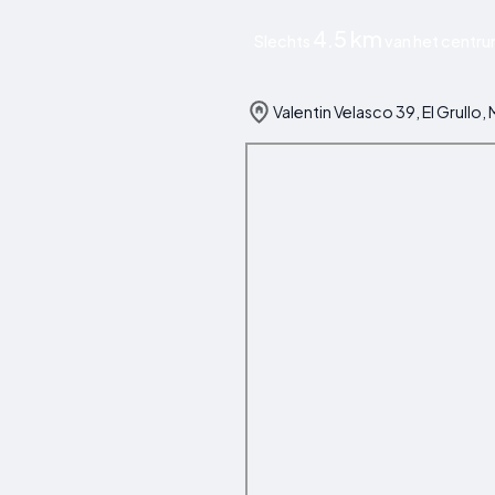
4.5 km
Slechts
van het centrum
Valentin Velasco 39, El Grullo,