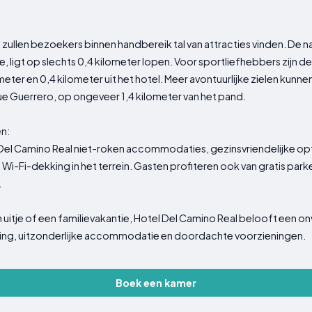
l, zullen bezoekers binnen handbereik tal van attracties vinden. De 
, ligt op slechts 0,4 kilometer lopen. Voor sportliefhebbers zijn 
eter en 0,4 kilometer uit het hotel. Meer avontuurlijke zielen kunn
ue Guerrero, op ongeveer 1,4 kilometer van het pand.
n:
 Del Camino Real niet-roken accommodaties, gezinsvriendelijke opt
s Wi-Fi-dekking in het terrein. Gasten profiteren ook van gratis p
.
h uitje of een familievakantie, Hotel Del Camino Real belooft een o
ing, uitzonderlijke accommodatie en doordachte voorzieningen.
Boek een kamer