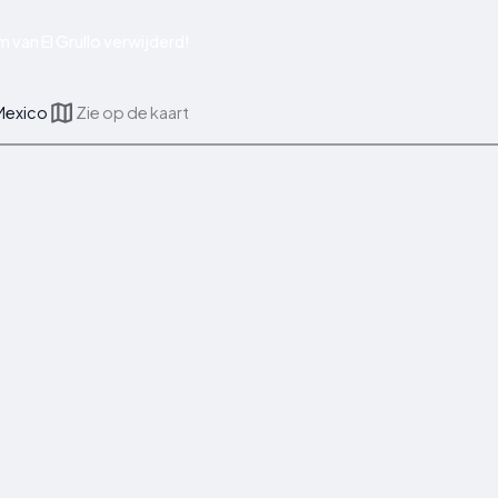
 van El Grullo verwijderd!
 Mexico
Zie op de kaart