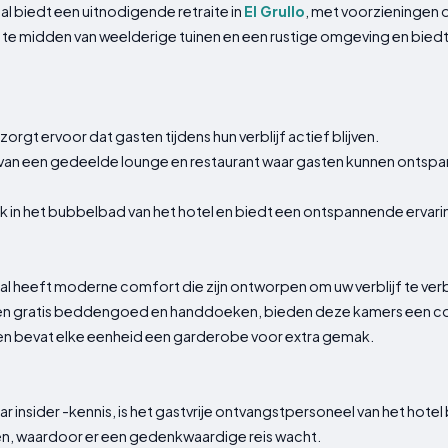
l biedt een uitnodigende retraite in
El Grullo
, met voorzieningen 
t te midden van weelderige tuinen en een rustige omgeving en bied
rgt ervoor dat gasten tijdens hun verblijf actief blijven.
van een gedeelde lounge en restaurant waar gasten kunnen ontspann
k in het bubbelbad van het hotel en biedt een ontspannende ervari
eal heeft moderne comfort die zijn ontworpen om uw verblijf te ver
 en gratis beddengoed en handdoeken, bieden deze kamers een co
ien bevat elke eenheid een garderobe voor extra gemak.
ar insider -kennis, is het gastvrije ontvangstpersoneel van het hot
en, waardoor er een gedenkwaardige reis wacht.