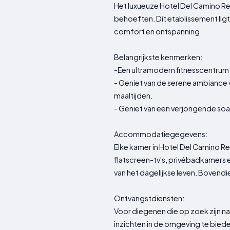
Het luxueuze Hotel Del Camino Rea
behoeften. Dit etablissement lig
comfort en ontspanning.
Belangrijkste kenmerken:
-Een ultramodern fitnesscentrum zo
- Geniet van de serene ambiance 
maaltijden.
- Geniet van een verjongende soa
Accommodatiegegevens:
Elke kamer in Hotel Del Camino R
flatscreen-tv's, privébadkamers
van het dagelijkse leven. Bovend
Ontvangstdiensten:
Voor diegenen die op zoek zijn na
inzichten in de omgeving te bied