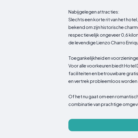
Nabijgelegen attracties:
Slechts een korte rit van het hote
bekend om zijn historische charme
respectievelijk ongeveer 0,6 kilom
de levendige Lienzo Charro Enriq
Toegankelijkheid en voorzieninge
Voor alle voorkeuren biedt Hotel
faciliteiten en betrouwbare grati
en vertrek probleemloos worden
Of het nu gaat om een ​​romantisc
combinatie van prachtige omgev