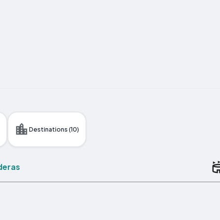
)
Destinations (10)
deras