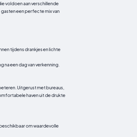
die voldoen aan verschillende
t gasten een perfecte mix van
en tijdens drankjes en lichte
ng na een dag van verkenning.
beteren. Uitgerust met bureaus,
mfortabele haven uit de drukte
el beschikbaar om waardevolle