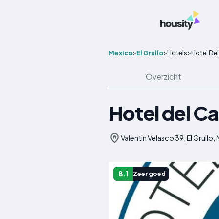
Mexico
>
El Grullo
>
Hotels
>
Hotel De
Overzicht
Hotel del C
Valentin Velasco 39, El Grullo,
8.1
Zeer goed