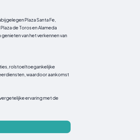
nabijgelegen Plaza Santa Fe,
de Plaza de Toros en Alameda
en genieten van het verkennen van
ies, rolstoeltoegankelijke
arkeerdiensten, waardoor aankomst
nvergetelijke ervaring met de