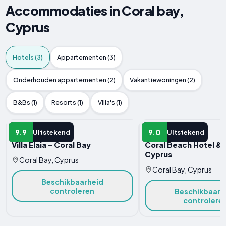
Accommodaties in Coral bay,
Cyprus
Hotels (3)
Appartementen (3)
Onderhouden appartementen (2)
Vakantiewoningen (2)
B&Bs (1)
Resorts (1)
Villa's (1)
HOTEL
HOTEL
9.9
9.0
Uitstekend
Uitstekend
Villa Elaia - Coral Bay
Coral Beach Hotel & 
Cyprus
Coral Bay, Cyprus
Coral Bay, Cyprus
Beschikbaarheid
controleren
Beschikbaarh
controlere