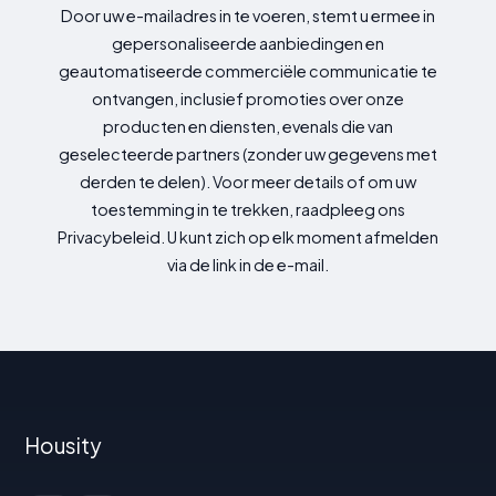
Door uw e-mailadres in te voeren, stemt u ermee in
gepersonaliseerde aanbiedingen en
geautomatiseerde commerciële communicatie te
ontvangen, inclusief promoties over onze
producten en diensten, evenals die van
geselecteerde partners (zonder uw gegevens met
derden te delen). Voor meer details of om uw
toestemming in te trekken, raadpleeg ons
Privacybeleid. U kunt zich op elk moment afmelden
via de link in de e-mail.
Housity