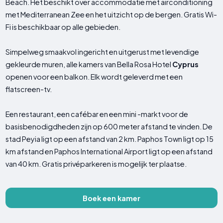
Beach. Het beschikt over accommodatie met airconditioning
met Mediterranean Zee en het uitzicht op de bergen. Gratis Wi-
Fi is beschikbaar op alle gebieden.
Simpelweg smaakvol ingericht en uitgerust met levendige
gekleurde muren, alle kamers van Bella Rosa Hotel
Cyprus
openen voor een balkon. Elk wordt geleverd met een
flatscreen-tv.
Een restaurant, een cafébar en een mini -markt voor de
basisbenodigdheden zijn op 600 meter afstand te vinden. De
stad Peyia ligt op een afstand van 2 km. Paphos Town ligt op 15
km afstand en Paphos International Airport ligt op een afstand
van 40 km. Gratis privéparkeren is mogelijk ter plaatse.
Boek een kamer