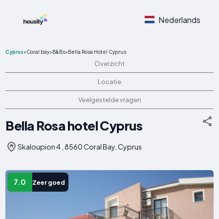
Nederlands
Cyprus
>
Coral bay
>
B&Bs
>
Bella Rosa Hotel Cyprus
Overzicht
Locatie
Veelgestelde vragen
Bella Rosa hotel Cyprus
Skaloupion 4 , 8560 Coral Bay, Cyprus
7.0
Zeer goed