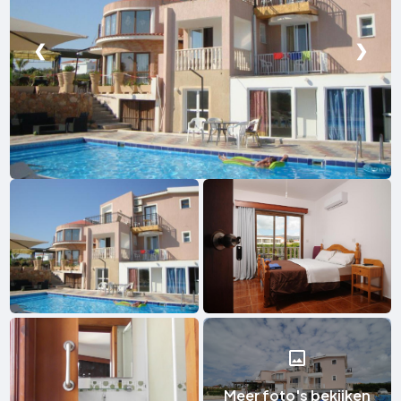
❮
❯
Meer foto's bekijken