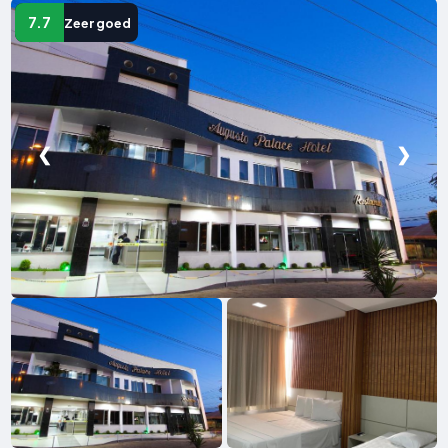
7.7
Zeer goed
❮
❯