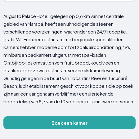
Augusto Palace Hotel, gelegen op 0,6 km van het centrale
gebied van Marabá, heeft een uitnodigende sfeer en
verschillende voorzieningen, waaronder een 24/7 receptie,
gratis Wi-Fi en een restaurant met regionale specialiteiten.
Kamers hebben moderne comfort zoals airconditioning, tv's,
minibars en badkamers uitgerust met spa -baden.
Ontbijtopties omvatten vers fruit, brood, koud vlees en
dranken door zowel restaurantservice als kamerlevering.
Gunstig gelegen in de buurt van Tocantins River en Tucunaré
Beach, is dit etablissement geschikt voor koppels die op zoek
zijn naar een aangenaam verblijf met een uitstekende
beoordeling van 8,7 van de 10 voor een reis van twee personen.
Boek een kamer