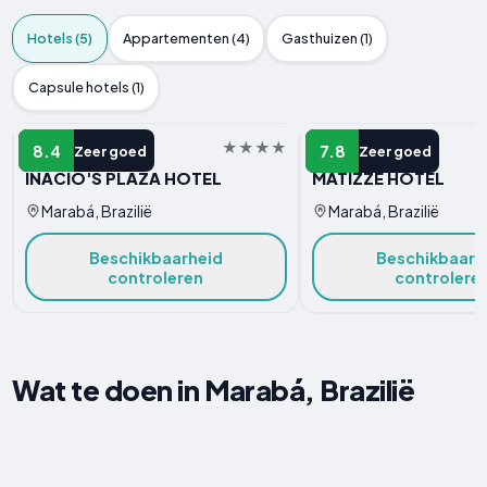
Hotels (5)
Appartementen (4)
Gasthuizen (1)
Capsule hotels (1)
HOTEL
HOTEL
8.4
7.8
Zeer goed
Zeer goed
INACIO'S PLAZA HOTEL
MATIZZE HOTEL
Marabá, Brazilië
Marabá, Brazilië
Beschikbaarheid
Beschikbaarh
controleren
controlere
Wat te doen in Marabá, Brazilië