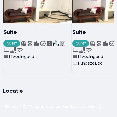
Suite
Suite
15 M²
15 M²
1 Tweelingbed
1 Tweelingbed
1 Kingsize Bed
Locatie
715 m
Slechts
van het centrum van Marabá verwijderd!