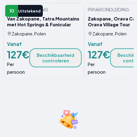
PRIVéRONDLEIDING
PRIVéRONDLEIDING
10
Uitstekend
Van Zakopane, Tatra Mountains
Zakopane, Orava Cas
met Hot Springs & Funicular
Orava Village Tour
Zakopane, Polen
Zakopane, Polen
Vanaf
Vanaf
127€
127€
Beschikbaarheid
Beschik
controleren
contr
Per
Per
persoon
persoon