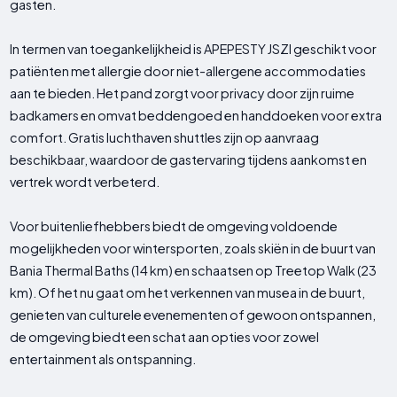
gasten.
In termen van toegankelijkheid is APEPESTY JSZI geschikt voor
patiënten met allergie door niet-allergene accommodaties
aan te bieden. Het pand zorgt voor privacy door zijn ruime
badkamers en omvat beddengoed en handdoeken voor extra
comfort. Gratis luchthaven shuttles zijn op aanvraag
beschikbaar, waardoor de gastervaring tijdens aankomst en
vertrek wordt verbeterd.
Voor buitenliefhebbers biedt de omgeving voldoende
mogelijkheden voor wintersporten, zoals skiën in de buurt van
Bania Thermal Baths (14 km) en schaatsen op Treetop Walk (23
km). Of het nu gaat om het verkennen van musea in de buurt,
genieten van culturele evenementen of gewoon ontspannen,
de omgeving biedt een schat aan opties voor zowel
entertainment als ontspanning.