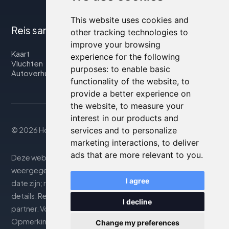
This website uses cookies and
Reis samen met ons
other tracking technologies to
improve your browsing
Kaart
experience for the following
Vluchten
purposes:
to enable basic
Autoverhuur
functionality of the website
,
to
provide a better experience on
the website
,
to measure your
interest in our products and
services and to personalize
© 2026 Housity.net
marketing interactions
,
to deliver
ads that are more relevant to you
.
Deze website biedt informatie uitsluitend ter. De
weergegeven informatie kan onnauwkeurig of niet up-to-
I agree
date zijn; raadpleeg de officiële website voor nauwkeurige
details. Reserveringen worden afgehandeld door onze
I decline
partner. Voor meer details, zie de sectie Juridische
Opmerkingen
Change my preferences