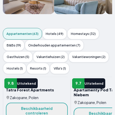
Appartementen (63)
Hotels (49)
Homestays (32)
B&Bs (19)
Onderhouden appartementen (7)
Gasthuizen (5)
Vakantiehuizen (2)
Vakantiewoningen (2)
Hostels (1)
Resorts (1)
Villa's (1)
APPARTEMENT
APPARTEMENT
9.8
9.7
Uitstekend
Uitstekend
Tatra Forest Apartments
Apartamenty Pod Ta
Niebem
Zakopane, Polen
Zakopane, Polen
Beschikbaarheid
controleren
Beschikbaarh