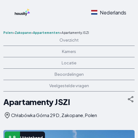
Nederlands
Polen
>
Zakopane
>
Appartementen
>
Apartamenty JSZI
Overzicht
Kamers
Locatie
Beoordelingen
Veelgestelde vragen
Apartamenty JSZI
Chłabówka Górna 29 D, Zakopane, Polen
9.8
Uitstekend