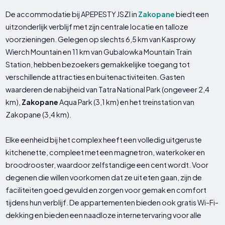
De accommodatie bij APEPESTY JSZI in
Zakopane
biedt een
uitzonderlijk verblijf met zijn centrale locatie en talloze
voorzieningen. Gelegen op slechts 6,5 km van Kasprowy
Wierch Mountain en 11 km van Gubalowka Mountain Train
Station, hebben bezoekers gemakkelijke toegang tot
verschillende attracties en buitenactiviteiten. Gasten
waarderen de nabijheid van Tatra National Park (ongeveer 2,4
km),
Zakopane
Aqua Park (3,1 km) en het treinstation van
Zakopane (3,4 km).
Elke eenheid bij het complex heeft een volledig uitgeruste
kitchenette, compleet met een magnetron, waterkoker en
broodrooster, waardoor zelfstandige een cent wordt. Voor
degenen die willen voorkomen dat ze uit eten gaan, zijn de
faciliteiten goed gevuld en zorgen voor gemak en comfort
tijdens hun verblijf. De appartementen bieden ook gratis Wi-Fi-
dekking en bieden een naadloze internetervaring voor alle