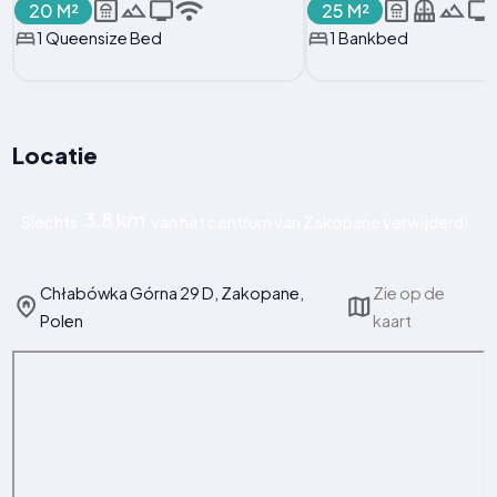
20 M²
25 M²
1 Queensize Bed
1 Bankbed
Locatie
3.8 km
Slechts
van het centrum van Zakopane verwijderd!
Chłabówka Górna 29 D, Zakopane,
Zie op de
Polen
kaart