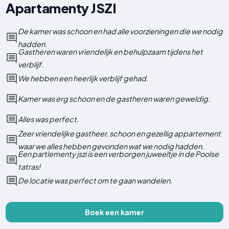
Apartamenty JSZI
De kamer was schoon en had alle voorzieningen die we nodig
hadden.
Gastheren waren vriendelijk en behulpzaam tijdens het
verblijf.
We hebben een heerlijk verblijf gehad.
Kamer was erg schoon en de gastheren waren geweldig.
Alles was perfect.
Zeer vriendelijke gastheer, schoon en gezellig appartement
waar we alles hebben gevonden wat we nodig hadden.
Een partlementy jszi is een verborgen juweeltje in de Poolse
tatras!
De locatie was perfect om te gaan wandelen.
Boek een kamer