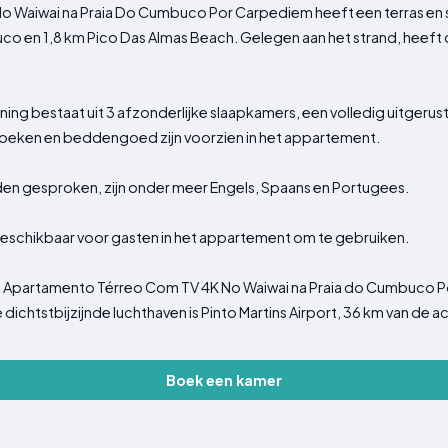
 Waiwai na Praia Do Cumbuco Por Carpediem heeft een terras en sp
o en 1,8 km Pico Das Almas Beach. Gelegen aan het strand, heeft d
ing bestaat uit 3 afzonderlijke slaapkamers, een volledig uitgeru
oeken en beddengoed zijn voorzien in het appartement.
rden gesproken, zijn onder meer Engels, Spaans en Portugees.
 beschikbaar voor gasten in het appartement om te gebruiken.
an Apartamento Térreo Com TV 4K No Waiwai na Praia do Cumbuco Po
 dichtstbijzijnde luchthaven is Pinto Martins Airport, 36 km van d
Boek een kamer