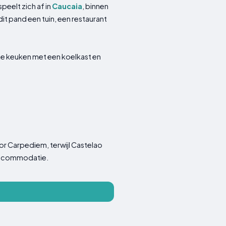
eelt zich af in
Caucaia
, binnen
it pand een tuin, een restaurant
ste keuken met een koelkast en
r Carpediem, terwijl Castelao
e accommodatie.