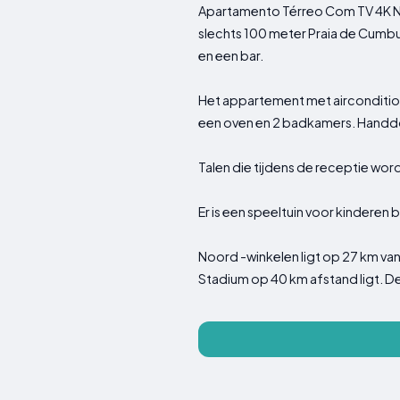
Apartamento Térreo Com TV 4K No
slechts 100 meter Praia de Cumbuc
en een bar.
Het appartement met aircondition
een oven en 2 badkamers. Handd
Talen die tijdens de receptie wo
Er is een speeltuin voor kinderen
Noord -winkelen ligt op 27 km v
Stadium op 40 km afstand ligt. De