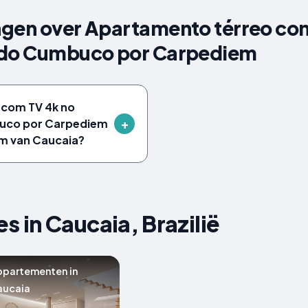
agen over Apartamento térreo co
 do Cumbuco por Carpediem
 com TV 4k no
buco por Carpediem
um van Caucaia?
in Caucaia, Brazilië
ppartementen in
aucaia