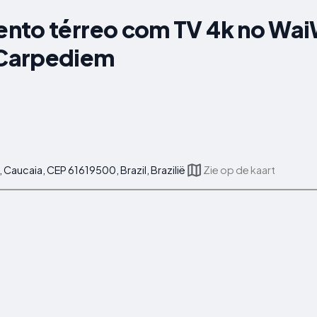
nto térreo com TV 4k no WaiW
Carpediem
aucaia, CEP 61619500, Brazil, Brazilië
Zie op de kaart