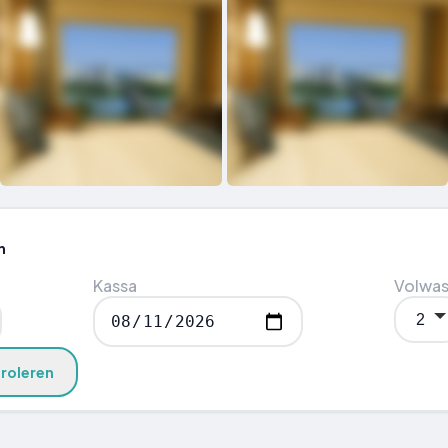
n
Kassa
Volwa
roleren