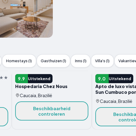
Homestays (1)
Gasthuizen (1)
Inns (1)
Villa's (1)
Vakantiew
HOTEL
HOTEL
9.9
9.0
Uitstekend
Uitstekend
Hospedaria Chez Nous
Apto de luxo vist
Sun Cumbuco por
Caucaia, Brazilië
Caucaia, Brazilië
Beschikbaarheid
controleren
Beschikba
control