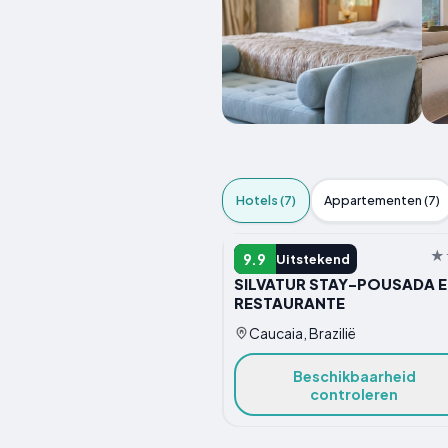
Hotels (7)
Appartementen (7)
HOTEL
9.9
Uitstekend
SILVATUR STAY-POUSADA E
RESTAURANTE
Caucaia, Brazilië
Beschikbaarheid
controleren