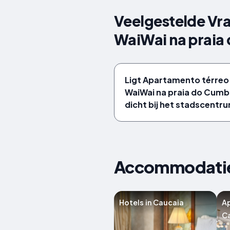
Veelgestelde Vr
WaiWai na praia
Ligt Apartamento térreo
WaiWai na praia do Cum
dicht bij het stadscentr
Accommodaties 
Hotels in Caucaia
A
C