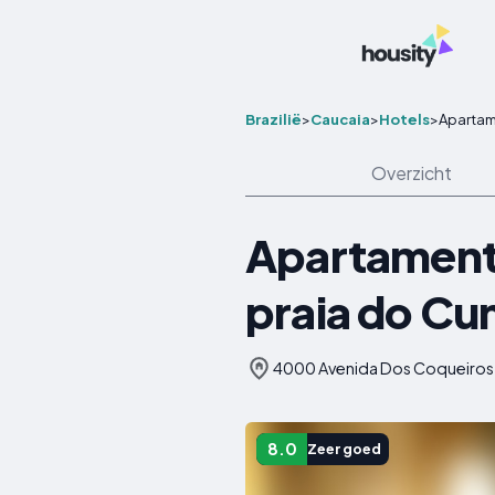
Brazilië
>
Caucaia
>
Hotels
>
Apartam
Overzicht
Apartamento
praia do C
4000 Avenida Dos Coqueiros, C
8.0
Zeer goed