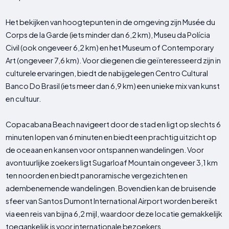
Het bekijken van hoogtepunten in de omgeving zijn Musée du
Corps de la Garde (iets minder dan 6,2 km), Museu da Polícia
Civil (ook ongeveer 6,2 km) en het Museum of Contemporary
Art (ongeveer 7,6 km). Voor diegenen die geïnteresseerd zijn in
culturele ervaringen, biedt de nabijgelegen Centro Cultural
Banco Do Brasil (iets meer dan 6,9 km) een unieke mix van kunst
en cultuur.
Copacabana Beach navigeert door de stad en ligt op slechts 6
minuten lopen van 6 minuten en biedt een prachtig uitzicht op
de oceaan en kansen voor ontspannen wandelingen. Voor
avontuurlijke zoekers ligt Sugarloaf Mountain ongeveer 3,1 km
ten noorden en biedt panoramische vergezichten en
adembenemende wandelingen. Bovendien kan de bruisende
sfeer van Santos Dumont International Airport worden bereikt
via een reis van bijna 6,2 mijl, waardoor deze locatie gemakkelijk
toegankelijk is voor internationale bezoekers.