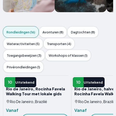
Rondleidingen (16)
Avonturen (8)
Dagtochten (8)
Wateractiviteiten (5)
Transporten (4)
Toegangsbewijzen (3)
Workshops of klassen (1)
Privérondleidingen (1)
RONDLEIDING
RONDLEIDING
10
10
Uitstekend
Uitstekend
Rio de Janeiro, Rocinha Favela
Rio de Janeiro, halve
Walking Tour met lokale gids
Rocinha Favela Walki
Rio De Janeiro, Brazilië
Rio De Janeiro, Brazilië
Vanaf
Vanaf