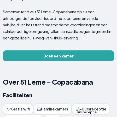
Samenvattend valt 51 Leme-Copacabana op als een
uitnodigende toevluchtsoord, het combineren van de
nabijheid van het strand met moderne voorzieningen en een
schilderachtige omgeving, allemaal naadloos geïntegreerd in
een gezellige huis-weg-van-thuis-ervaring.
Boek een kamer
Over 51 Leme - Copacabana
Faciliteiten
Gratis wifi
Familiekamers
-Uursreceptie