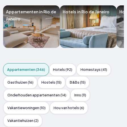
Appartementen in Rio de
Hotels in Rio de Janeiro
Hos
Janeiro
Appartementen (346)
Hotels (92)
Homestays (41)
Gasthuizen (16)
Hostels (15)
B&Bs (15)
Onderhouden appartementen (14)
Inns (11)
Vakantiewoningen (10)
Hou van hotels (6)
Vakantiehuizen (2)