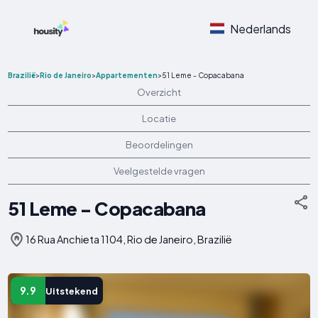
Nederlands
Brazilië
>
Rio de Janeiro
>
Appartementen
>
51 Leme - Copacabana
Overzicht
Locatie
Beoordelingen
Veelgestelde vragen
51 Leme - Copacabana
16 Rua Anchieta 1104, Rio de Janeiro, Brazilië
9.9
Uitstekend