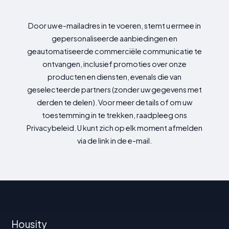
Door uw e-mailadres in te voeren, stemt u ermee in
gepersonaliseerde aanbiedingen en
geautomatiseerde commerciële communicatie te
ontvangen, inclusief promoties over onze
producten en diensten, evenals die van
geselecteerde partners (zonder uw gegevens met
derden te delen). Voor meer details of om uw
toestemming in te trekken, raadpleeg ons
Privacybeleid. U kunt zich op elk moment afmelden
via de link in de e-mail.
Housity