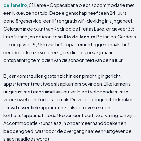
de Janeiro
, 51 Leme - Copacabana biedt accommodatie met
een luxueuze hot tub. Deze eigenschap heeft een 24-uurs
conciërgeservice, een lift en gratis wifi-dekking in zijn geheel.
Gelegen in de buurt van Rodrigo de Freitas Lake, ongeveer 3,5
km afstand, en de iconische
Rio de Janeiro
Botanical Gardens,
die ongeveer 5,3 km van het appartement liggen, maakt het
een ideale keuze voor reizigers die op zoek zijn naar
ontspanning te midden van de schoonheid van de natuur.
Bij aankomst zullen gasten zich in een prachtig ingericht
appartement met twee slaapkamers bevinden. Elke kamer is
uitgerust met een ruime lay -out en biedt voldoende ruimte
voor zowel comfort als gemak. De volledig ingerichte keuken
omvat essentiële apparaten zoals een oven en een
koffiezetapparaat, zodat koken een heerlijke ervaring kan zijn.
Accommodatie -functies zijn onder meer handdoeken en
beddengoed, waardoor de overgang naar een rustgevende
slaap naadloos wordt.