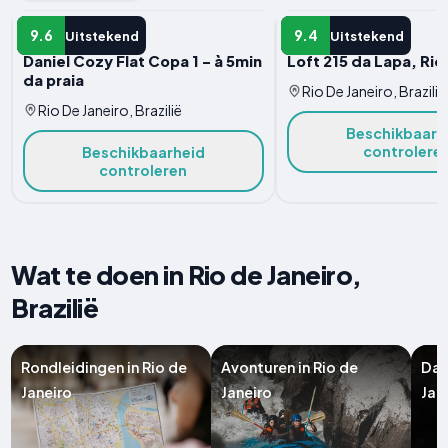
APPARTEMENT
APPARTEMENT
9.6
9.4
Uitstekend
Uitstekend
Daniel Cozy Flat Copa 1 - à 5min
Loft 215 da Lapa, Rio
da praia
Rio De Janeiro, Brazilië
Rio De Janeiro, Brazilië
Beschikbaarh
controlere
Beschikbaarheid
controleren
Wat te doen in Rio de Janeiro,
Brazilië
Rondleidingen in Rio de
Avonturen in Rio de
Dag
Janeiro
Janeiro
Jan