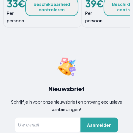
33€
39€
Beschikbaarheid
Beschikb
controleren
contro
Per
Per
persoon
persoon
Nieuwsbrief
Schrijf je in voor onze nieuwsbrief en ontvang exclusieve
aanbiedingen!
Aanmelden