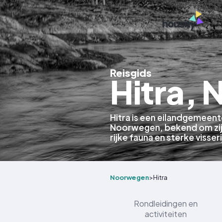
Reisgids
Hitra,
Hitra is een eilandgemeent
Noorwegen, bekend om zij
rijke fauna en sterke visseri
Noorwegen
>
Hitra
Rondleidingen en
activiteiten