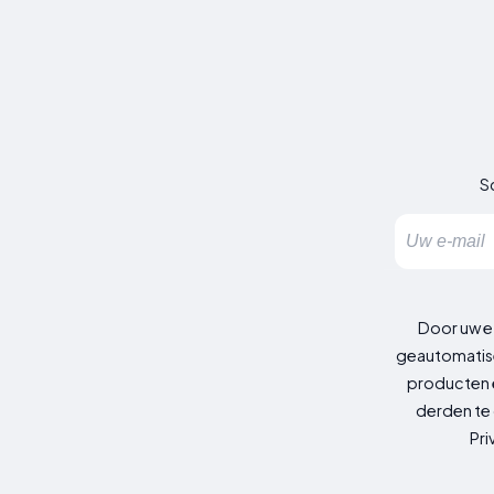
Sc
Door uw e
geautomatise
producten e
derden te 
Pri