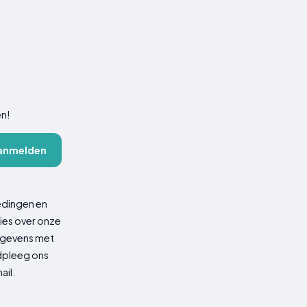
en!
anmelden
edingen en
ies over onze
gegevens met
adpleeg ons
ail.