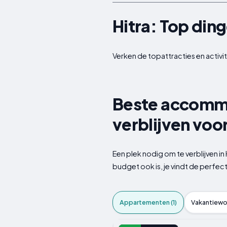
Hitra: Top din
Verken de topattracties en activite
Beste accommo
verblijven voo
Een plek nodig om te verblijven i
budget ook is, je vindt de perfect
Appartementen (1)
Vakantiewon