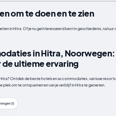
gen om te doen en te zien
iten in Hitra. Of je nu geïnteresseerd bent in geschiedenis, natuur of
daties in Hitra, Noorwegen:
r de ultieme ervaring
n Hitra? Ontdek de beste hotels en accommodaties, van luxe resorts 
e plek om te ontspannen en van je verblijf in Hitra te genieten.
ingen (1)