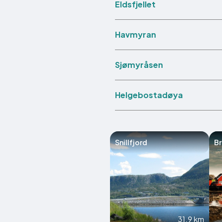
Eldsfjellet
Havmyran
Sjømyråsen
Helgebostadøya
Snillfjord
B
31.9 km