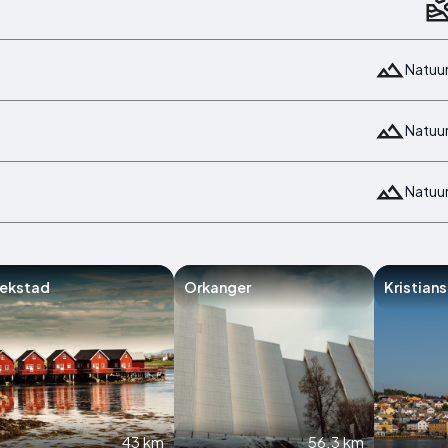
Natuu
Natuu
Natuu
rekstad
Orkanger
Kristian
43 km
56.3 km