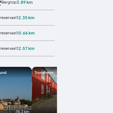
3.89 km
Bergtop
12.35 km
rreservaat
10.66 km
rreservaat
12.57 km
rreservaat
sund
Trondheim
Leksvik
74.3 km
77.5 km