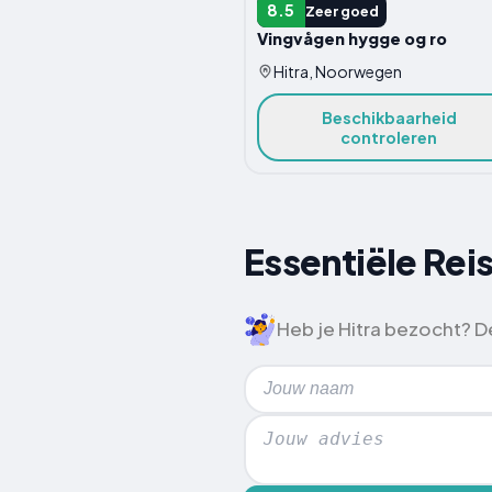
APPARTEMENT
8.5
Zeer goed
Vingvågen hygge og ro
Hitra, Noorwegen
Beschikbaarheid
controleren
Essentiële Reis
Heb je Hitra bezocht? De