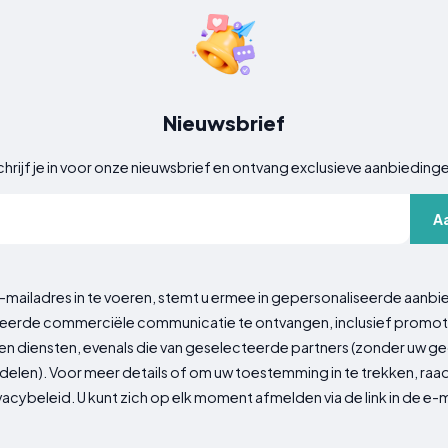
Nieuwsbrief
hrijf je in voor onze nieuwsbrief en ontvang exclusieve aanbieding
A
-mailadres in te voeren, stemt u ermee in gepersonaliseerde aanbi
erde commerciële communicatie te ontvangen, inclusief promot
n diensten, evenals die van geselecteerde partners (zonder uw 
delen). Voor meer details of om uw toestemming in te trekken, ra
vacybeleid. U kunt zich op elk moment afmelden via de link in de e-m