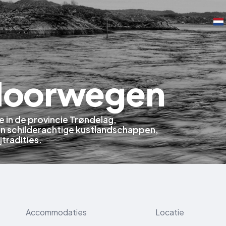
 Noorwegen
e in de provincie Trøndelag,
n schilderachtige kustlandschappen,
jtradities.
Accommodaties
Locatie