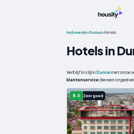
Indonesië
>
Dumai
>
Hotels
Hotels in D
Verblijf in stijl in
Dumai
met onze s
klantenservice
die een ongeëven
8.5
Zeer goed