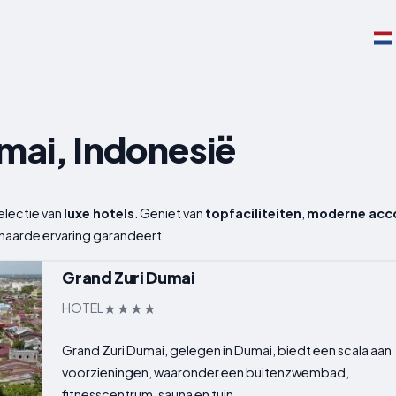
umai, Indonesië
electie van
luxe hotels
. Geniet van
topfaciliteiten
,
moderne acc
aarde ervaring garandeert.
Grand Zuri Dumai
HOTEL
Grand Zuri Dumai, gelegen in Dumai, biedt een scala aan
voorzieningen, waaronder een buitenzwembad,
fitnesscentrum, sauna en tuin...