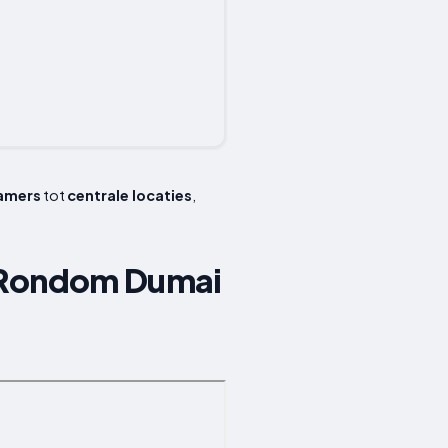
kamers
tot
centrale locaties
,
n Rondom Dumai