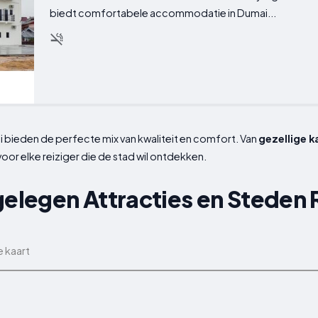
biedt comfortabele accommodatie in Dumai...
i bieden de perfecte mix van kwaliteit en comfort. Van
gezellige 
or elke reiziger die de stad wil ontdekken.
jgelegen Attracties en Stede
e kaart