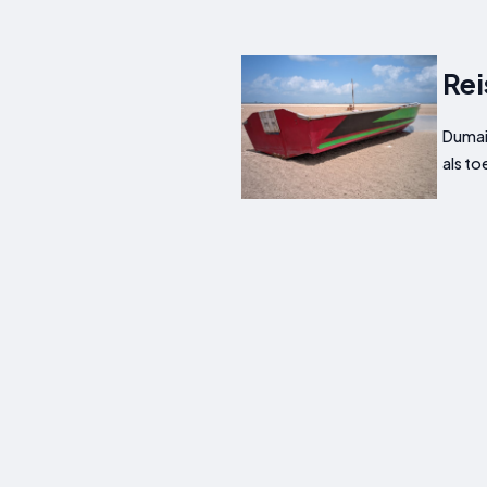
Rei
Dumai 
als t