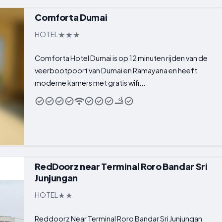
Comforta Dumai
HOTEL
Comforta Hotel Dumai is op 12 minuten rijden van de
veerbootpoort van Dumai en Ramayana en heeft
moderne kamers met gratis wifi...
RedDoorz near Terminal Roro Bandar Sri
Junjungan
HOTEL
Reddoorz Near Terminal Roro Bandar Sri Junjungan