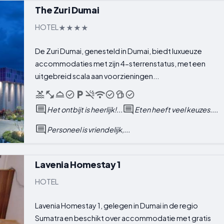
The Zuri Dumai
HOTEL
De Zuri Dumai, genesteld in Dumai, biedt luxueuze
accommodaties met zijn 4-sterrenstatus, met een
uitgebreid scala aan voorzieningen...
Het ontbijt is heerlijk!...
Eten heeft veel keuzes....
Personeel is vriendelijk,...
Lavenia Homestay 1
HOTEL
Lavenia Homestay 1, gelegen in Dumai in de regio
Sumatra en beschikt over accommodatie met gratis