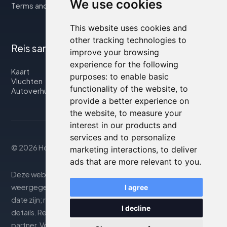
We use cookies
Terms and Conditions
This website uses cookies and
other tracking technologies to
Reis samen met ons
improve your browsing
experience for the following
Kaart
purposes:
to enable basic
Vluchten
functionality of the website
,
to
Autoverhuur
provide a better experience on
the website
,
to measure your
interest in our products and
services and to personalize
© 2026 Housity.net
marketing interactions
,
to deliver
ads that are more relevant to you
.
Deze website biedt informatie uitsluitend ter. De
weergegeven informatie kan onnauwkeurig of niet up-to-
I agree
date zijn; raadpleeg de officiële website voor nauwkeurige
I decline
details. Reserveringen worden afgehandeld door onze
partner. Voor meer details, zie de sectie Juridische