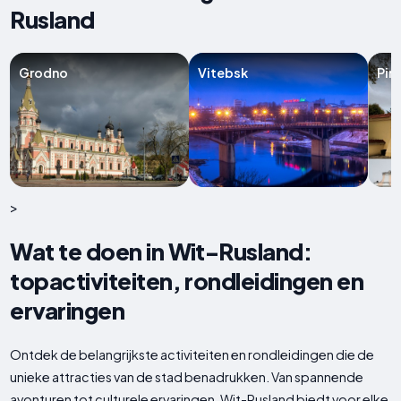
Rusland
Grodno
Vitebsk
Pin
>
Wat te doen in Wit-Rusland:
topactiviteiten, rondleidingen en
ervaringen
Ontdek de belangrijkste activiteiten en rondleidingen die de
unieke attracties van de stad benadrukken. Van spannende
avonturen tot culturele ervaringen, Wit-Rusland biedt voor elke