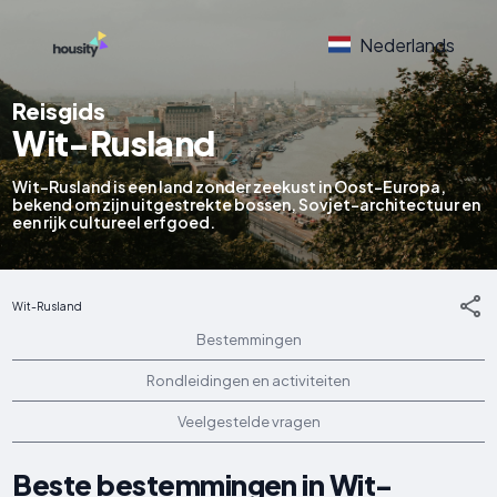
Nederlands
Reisgids
Wit-Rusland
Wit-Rusland is een land zonder zeekust in Oost-Europa,
bekend om zijn uitgestrekte bossen, Sovjet-architectuur en
een rijk cultureel erfgoed.
Wit-Rusland
Bestemmingen
Rondleidingen en activiteiten
Veelgestelde vragen
Beste bestemmingen in Wit-