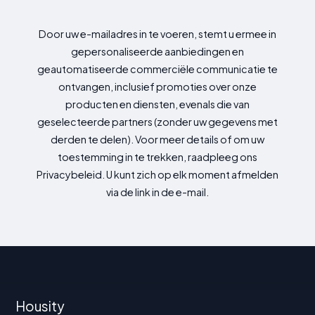
Door uw e-mailadres in te voeren, stemt u ermee in
gepersonaliseerde aanbiedingen en
geautomatiseerde commerciële communicatie te
ontvangen, inclusief promoties over onze
producten en diensten, evenals die van
geselecteerde partners (zonder uw gegevens met
derden te delen). Voor meer details of om uw
toestemming in te trekken, raadpleeg ons
Privacybeleid. U kunt zich op elk moment afmelden
via de link in de e-mail.
Housity