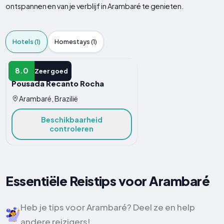
ontspannen en van je verblijf in Arambaré te genieten.
Hotels (1)
Homestays (1)
HOTEL
8.0
Zeer goed
Pousada Recanto Rocha
Arambaré, Brazilië
Beschikbaarheid
controleren
Essentiële Reistips voor Arambaré
Heb je tips voor Arambaré? Deel ze en help
andere reizigers!