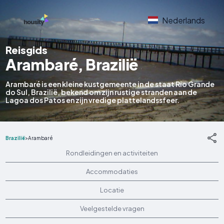
Nederlands
Reisgids
Arambaré, Brazilië
Arambaré is een kleine kustgemeente in de staat Rio Grande
do Sul, Brazilië, bekend om zijn rustige stranden aan de
Lagoa dos Patos en zijn vredige plattelandssfeer.
Brazilië
>
Arambaré
Rondleidingen en activiteiten
Accommodaties
Locatie
Veelgestelde vragen