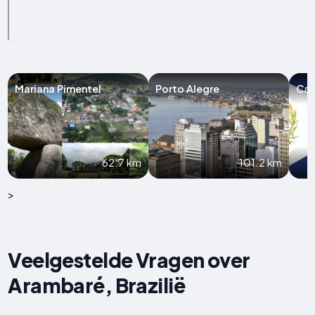
Mariana Pimentel
Porto Alegre
Cac
62.7 km
101.2 km
>
Veelgestelde Vragen over
Arambaré, Brazilië