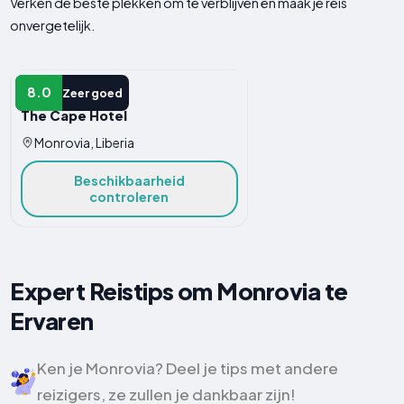
Verken de beste plekken om te verblijven en maak je reis
onvergetelijk.
HOTEL
8.0
Zeer goed
The Cape Hotel
Monrovia, Liberia
Beschikbaarheid
controleren
Expert Reistips om Monrovia te
Ervaren
Ken je Monrovia? Deel je tips met andere
reizigers, ze zullen je dankbaar zijn!