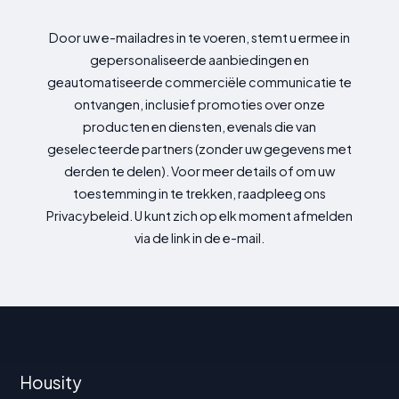
Door uw e-mailadres in te voeren, stemt u ermee in
gepersonaliseerde aanbiedingen en
geautomatiseerde commerciële communicatie te
ontvangen, inclusief promoties over onze
producten en diensten, evenals die van
geselecteerde partners (zonder uw gegevens met
derden te delen). Voor meer details of om uw
toestemming in te trekken, raadpleeg ons
Privacybeleid. U kunt zich op elk moment afmelden
via de link in de e-mail.
Housity