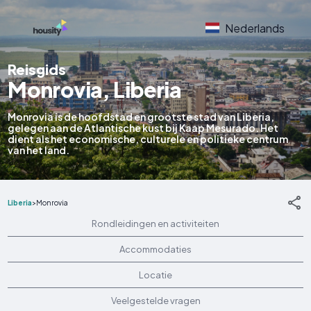
Nederlands
Reisgids
Monrovia, Liberia
Monrovia is de hoofdstad en grootste stad van Liberia,
gelegen aan de Atlantische kust bij Kaap Mesurado. Het
dient als het economische, culturele en politieke centrum
van het land.
Liberia
>
Monrovia
Rondleidingen en activiteiten
Accommodaties
Locatie
Veelgestelde vragen