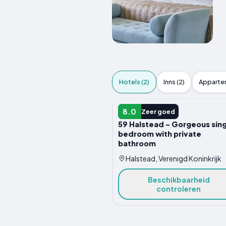
Hotels (2)
Inns (2)
Appartem
HOTEL
8.0
Zeer goed
59 Halstead - Gorgeous sing
bedroom with private
bathroom
Halstead, Verenigd Koninkrijk
Beschikbaarheid
controleren