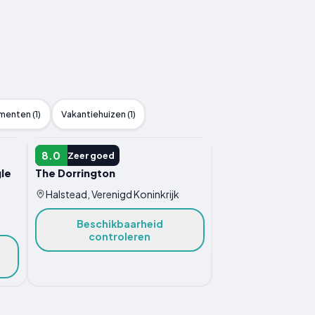
enten (1)
Vakantiehuizen (1)
HOTEL
8.0
Zeer goed
le
The Dorrington
Halstead, Verenigd Koninkrijk
Beschikbaarheid
controleren