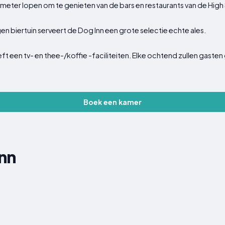
eter lopen om te genieten van de bars en restaurants van de High 
n biertuin serveert de Dog Inn een grote selectie echte ales.
eft een tv- en thee-/koffie -faciliteiten. Elke ochtend zullen gaste
Boek een kamer
nn