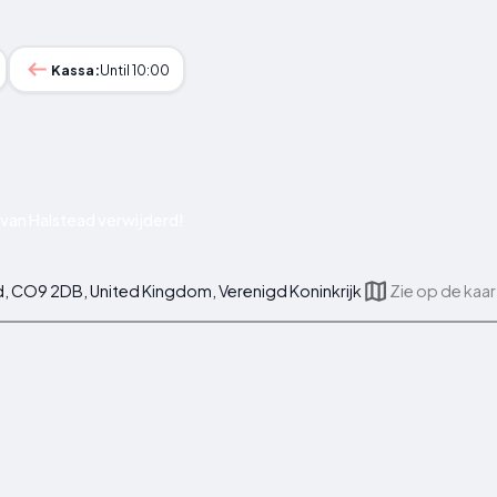
Kassa:
Until 10:00
van Halstead verwijderd!
, CO9 2DB, United Kingdom, Verenigd Koninkrijk
Zie op de kaar