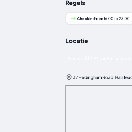
Regels
Checkin:
From 16:00 to 23:00
Locatie
317 m
Slechts
van het centrum 
37 Hedingham Road, Halstead