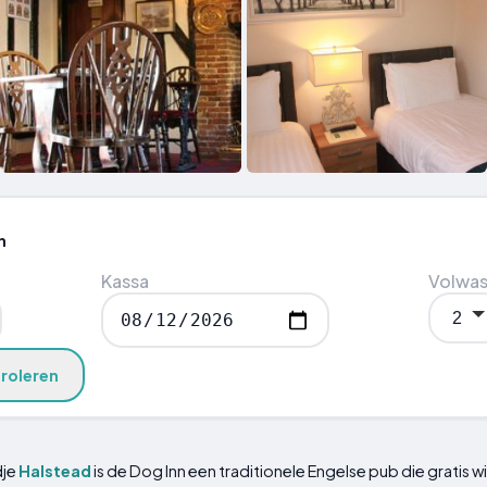
n
Kassa
Volwa
roleren
dje
Halstead
is de Dog Inn een traditionele Engelse pub die gratis wi