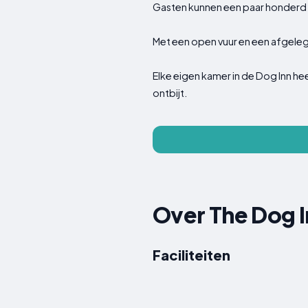
Gasten kunnen een paar honderd m
Met een open vuur en een afgelege
Elke eigen kamer in de Dog Inn he
ontbijt.
Over The Dog I
Faciliteiten