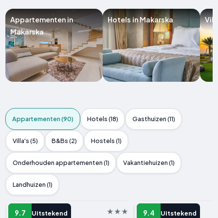
Appartementen in
Hotels in Makarska
Vil
Makarska
Appartementen (90)
Hotels (18)
Gasthuizen (11)
Villa's (5)
B&Bs (2)
Hostels (1)
Onderhouden appartementen (1)
Vakantiehuizen (1)
Landhuizen (1)
APPARTEMENT
APPARTEMENT
9.7
9.4
Uitstekend
Uitstekend