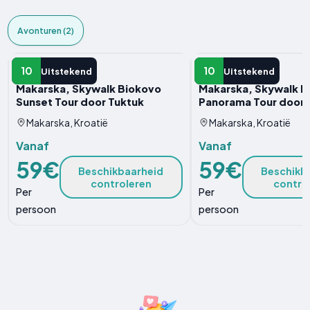
Avonturen (2)
AVONTUUR
AVONTUUR
10
10
Uitstekend
Uitstekend
Makarska, Skywalk Biokovo
Makarska, Skywalk B
Sunset Tour door Tuktuk
Panorama Tour door e
Makarska, Kroatië
Makarska, Kroatië
Vanaf
Vanaf
59€
59€
Beschikbaarheid
Beschikb
controleren
contro
Per
Per
persoon
persoon