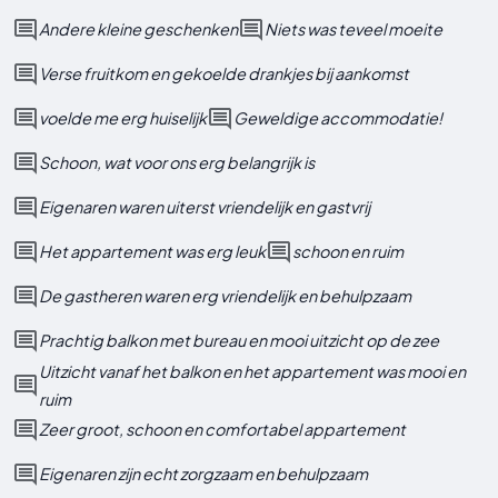
Andere kleine geschenken
Niets was teveel moeite
Verse fruitkom en gekoelde drankjes bij aankomst
voelde me erg huiselijk
Geweldige accommodatie!
Schoon, wat voor ons erg belangrijk is
Eigenaren waren uiterst vriendelijk en gastvrij
Het appartement was erg leuk
schoon en ruim
De gastheren waren erg vriendelijk en behulpzaam
Prachtig balkon met bureau en mooi uitzicht op de zee
Uitzicht vanaf het balkon en het appartement was mooi en
ruim
Zeer groot, schoon en comfortabel appartement
Eigenaren zijn echt zorgzaam en behulpzaam