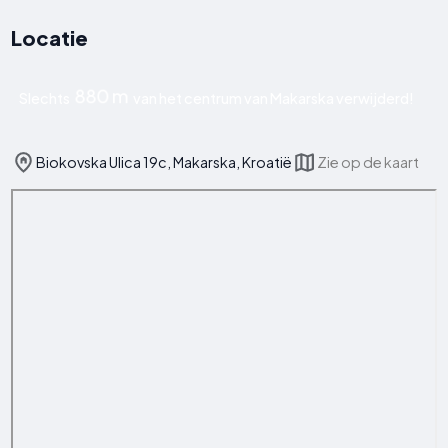
Locatie
880 m
Slechts
van het centrum van Makarska verwijderd!
Biokovska Ulica 19c, Makarska, Kroatië
Zie op de kaart