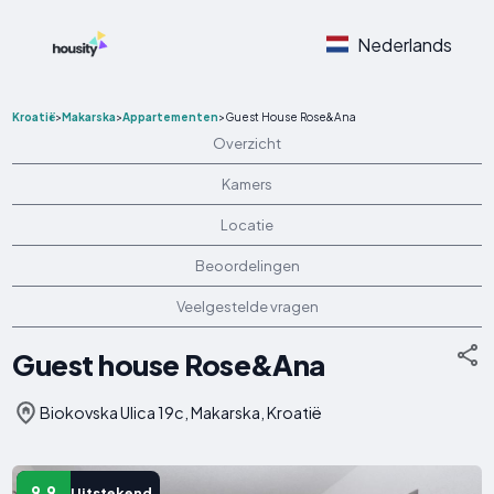
Nederlands
Kroatië
>
Makarska
>
Appartementen
>
Guest House Rose&Ana
Overzicht
Kamers
Locatie
Beoordelingen
Veelgestelde vragen
Guest house Rose&Ana
Biokovska Ulica 19c, Makarska, Kroatië
9.9
Uitstekend