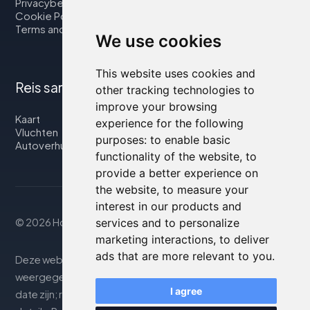
Privacybeleid
Cookie Policy
Terms and Conditions
We use cookies
This website uses cookies and
Reis samen met ons
other tracking technologies to
improve your browsing
Kaart
experience for the following
Vluchten
purposes:
to enable basic
Autoverhuur
functionality of the website
,
to
provide a better experience on
the website
,
to measure your
interest in our products and
services and to personalize
© 2026 Housity.net
marketing interactions
,
to deliver
ads that are more relevant to you
.
Deze website biedt informatie uitsluitend ter. De
weergegeven informatie kan onnauwkeurig of niet up-to-
I agree
date zijn; raadpleeg de officiële website voor nauwkeurige