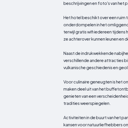
beschrijvingen en foto's van het 
Het hotel beschikt over een ruim 
onderdompelen in het omliggend
terwijl gratis wifi iedereen tijd
ze achterover kunnen leunen en 
Naast de indrukwekkende nabijhei
verschillende andere attracties b
vulkanische geschiedenis en geol
Voor culinaire geneugten is het o
maken deel uit van het buffetontb
genieten van een verscheidenheid 
tradities weerspiegelen.
Activiteiten in de buurt van het
kansen voor natuurliefhebbers 