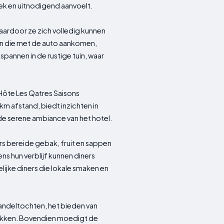
iek en uitnodigend aanvoelt.
aardoor ze zich volledig kunnen
n die met de auto aankomen,
pannen in de rustige tuin, waar
Hôte Les Qatres Saisons
km afstand, biedt inzichten in
de serene ambiance van het hotel.
rs bereide gebak, fruit en sappen
ns hun verblijf kunnen diners
ijke diners die lokale smaken en
wandeltochten, het bieden van
ekken. Bovendien moedigt de