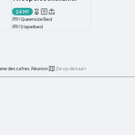
24 M²
1 Queensize Bed
1 Stapelbed
aine des cafres, Réunion
Zie op de kaart