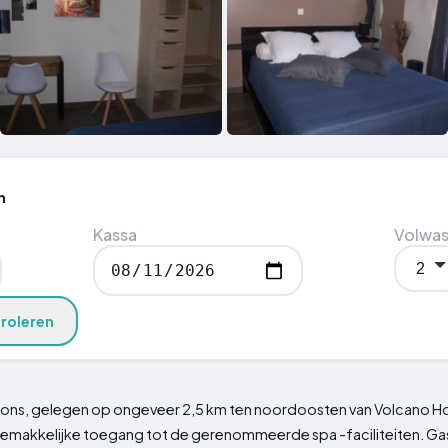
n
Kassa
Volwa
roleren
ns, gelegen op ongeveer 2,5 km ten noordoosten van Volcano Hous
akkelijke toegang tot de gerenommeerde spa -faciliteiten. Ga