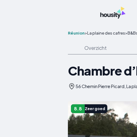
Réunion
>
La plaine des cafres
>
B&B
Overzicht
Chambre d’h
56 Chemin Pierre Picard, La pl
8.8
Zeer goed