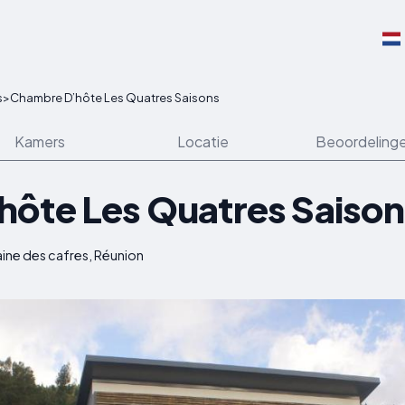
s
>
Chambre D’hôte Les Quatres Saisons
Kamers
Locatie
Beoordeling
ôte Les Quatres Saison
aine des cafres, Réunion