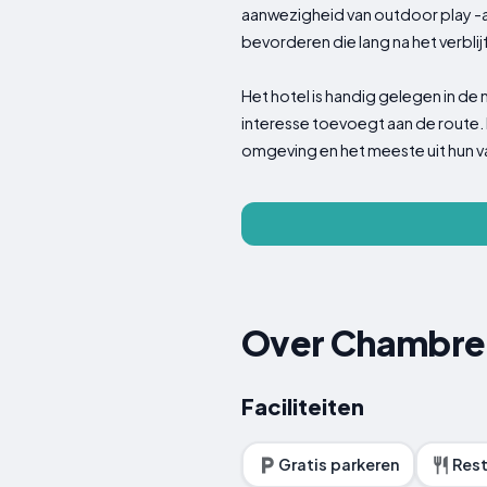
aanwezigheid van outdoor play -a
bevorderen die lang na het verblij
Het hotel is handig gelegen in de
interesse toevoegt aan de route.
omgeving en het meeste uit hun va
Over Chambre 
Faciliteiten
Gratis parkeren
Rest