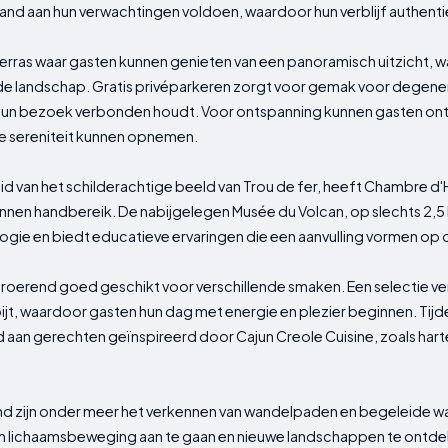
pand aan hun verwachtingen voldoen, waardoor hun verblijf authent
terras waar gasten kunnen genieten van een panoramisch uitzicht, w
e landschap. Gratis privéparkeren zorgt voor gemak voor degene
ens hun bezoek verbonden houdt. Voor ontspanning kunnen gasten onts
de sereniteit kunnen opnemen.
d van het schilderachtige beeld van Trou de fer, heeft Chambre d'
innen handbereik. De nabijgelegen Musée du Volcan, op slechts 2,5 
ogie en biedt educatieve ervaringen die een aanvulling vormen op 
nroerend goed geschikt voor verschillende smaken. Een selectie ve
ijt, waardoor gasten hun dag met energie en plezier beginnen. Tijde
aan gerechten geïnspireerd door Cajun Creole Cuisine, zoals hartel
 pand zijn onder meer het verkennen van wandelpaden en begeleide 
om lichaamsbeweging aan te gaan en nieuwe landschappen te ontd