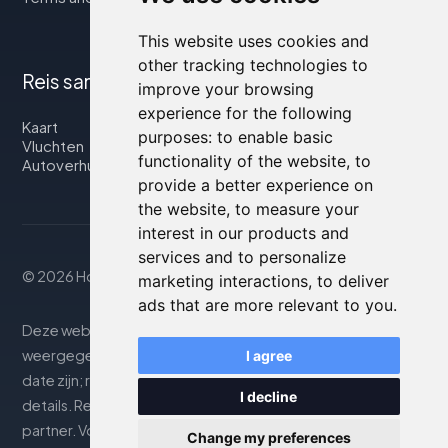
This website uses cookies and
other tracking technologies to
Reis samen met ons
improve your browsing
experience for the following
Kaart
purposes:
to enable basic
Vluchten
functionality of the website
,
to
Autoverhuur
provide a better experience on
the website
,
to measure your
interest in our products and
services and to personalize
© 2026 Housity.net
marketing interactions
,
to deliver
ads that are more relevant to you
.
Deze website biedt informatie uitsluitend ter. De
weergegeven informatie kan onnauwkeurig of niet up-to-
I agree
date zijn; raadpleeg de officiële website voor nauwkeurige
I decline
details. Reserveringen worden afgehandeld door onze
partner. Voor meer details, zie de sectie Juridische
Change my preferences