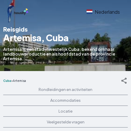
Nederlands
Reisgids
Artemisa, Cuba
Artemisa is een stad in westelijk Cuba, bekend om haar
landbouwproductie en als hoofdstad van de provincie
Artemisa.
Cuba
>
Artemisa
Rondleidingen en activiteiten
Accommodaties
Locatie
Veelgestelde vragen