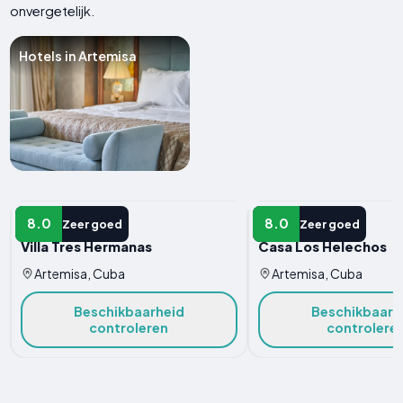
onvergetelijk.
Hotels in Artemisa
HOTEL
HOTEL
8.0
8.0
Zeer goed
Zeer goed
Villa Tres Hermanas
Casa Los Helechos
Artemisa, Cuba
Artemisa, Cuba
Beschikbaarheid
Beschikbaarh
controleren
controlere