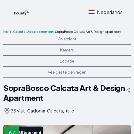
Nederlands
Italië
>
Calcata
>
Appartementen
>
SopraBosco Calcata Art & Design Apartment
Overzicht
Kamers
Locatie
Veelgestelde vragen
SopraBosco Calcata Art & Design
Apartment
35 Via L. Cadorna, Calcata, Italië
9.7
Uitstekend