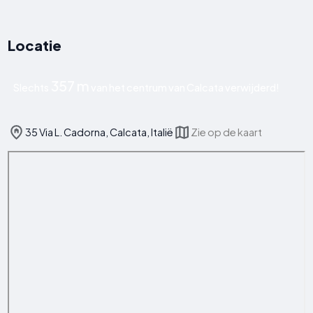
Locatie
357 m
Slechts
van het centrum van Calcata verwijderd!
35 Via L. Cadorna, Calcata, Italië
Zie op de kaart