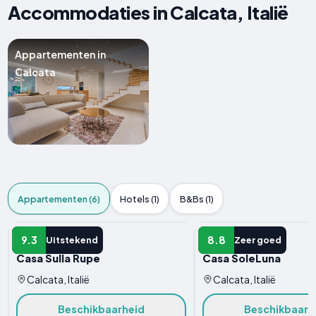
Accommodaties in Calcata, Italië
Appartementen in
Calcata
Appartementen (6)
Hotels (1)
B&Bs (1)
APPARTEMENT
APPARTEMENT
9.3
8.8
Uitstekend
Zeer goed
Casa Sulla Rupe
Casa SoleLuna
Calcata, Italië
Calcata, Italië
Beschikbaarheid
Beschikbaarh