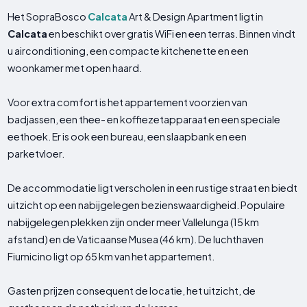
Het SopraBosco
Calcata
Art & Design Apartment ligt in
Calcata
en beschikt over gratis WiFi en een terras. Binnen vindt
u airconditioning, een compacte kitchenette en een
woonkamer met open haard.
Voor extra comfort is het appartement voorzien van
badjassen, een thee- en koffiezetapparaat en een speciale
eethoek. Er is ook een bureau, een slaapbank en een
parketvloer.
De accommodatie ligt verscholen in een rustige straat en biedt
uitzicht op een nabijgelegen bezienswaardigheid. Populaire
nabijgelegen plekken zijn onder meer Vallelunga (15 km
afstand) en de Vaticaanse Musea (46 km). De luchthaven
Fiumicino ligt op 65 km van het appartement.
Gasten prijzen consequent de locatie, het uitzicht, de