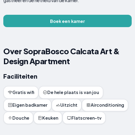
gastheer en de netheid van de kamer.
Boek een kamer
Over SopraBosco Calcata Art &
Design Apartment
Faciliteiten
Gratis wifi
De hele plaats is van jou
Eigen badkamer
Uitzicht
Airconditioning
Douche
Keuken
Flatscreen-tv