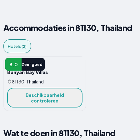
Accommodaties in 81130, Thailand
Hotels (2)
HOTEL
8.0
Zeer goed
Banyan Bay Villas
81130, Thailand
Beschikbaarheid
controleren
Wat te doen in 81130, Thailand