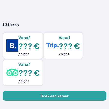
Offers
Vanaf
Vanaf
??? €
??? €
/ night
/ night
Vanaf
??? €
/ night
Boek een kamer