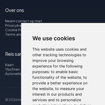
Over ons
Neem contact op met
Privacybeleid
Cookie Policy
Terms and Conditions
We use cookies
This website uses cookies and
Reis samen met ons
other tracking technologies to
improve your browsing
Kaart
experience for the following
Vluchten
purposes:
to enable basic
Autoverhuur
functionality of the website
,
to
provide a better experience on
the website
,
to measure your
interest in our products and
services and to personalize
© 2026 Housity.net