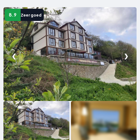
8.9
Zeer goed
❮
❯