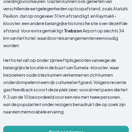
voedingsvoorkeuren. Gasten kunnen ook genieten van
verschillende eetgelegenheden op loopafstand, zoals Atatürk
Pavilion, dat op ongeveer 31 km afstand ligt, en Kaymakli -
klooster, een andere belangrijke historische site over dezelfde
afstand. Voor extra gemak ligt
Trabzon
Airport op slechts 34
km van het hotel, waardoor reisarrangementen eenvoudig
worden.
Het hotel valt op onder zijn leeftijdsgenoten vanwege de
belangrijkste locatie in de buurt van Sumela -klooster, waar
bezoekers oude sites kunnen verkennen en zich kunnen
onderdompelen in een rijk cultureel erfgoed. Volgens recente
gastfeedback scoort deze plek zeer, vooral met paren die het
9,3 van de 10 beoordeeld voor een reis met twee personen,
wat de populariteit onder reizigers benadrukt die op zoek zijn
naar een memorabele ervaring.
Boek een kamer