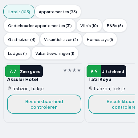
Hotels (103)
Appartementen (33)
Onderhouden appartementen (31)
Villa's (10)
B&Bs (5)
Gasthuizen (4)
Vakantiehuizen (2)
Homestays (1)
Lodges (1)
Vakantiewoningen (1)
HOTEL
HOTEL
7.7
9.9
Zeer goed
Uitstekend
Aksular Hotel
Tatil Köyü
Trabzon, Turkije
Trabzon, Turkije
Beschikbaarheid
Beschikbaarh
controleren
controlere