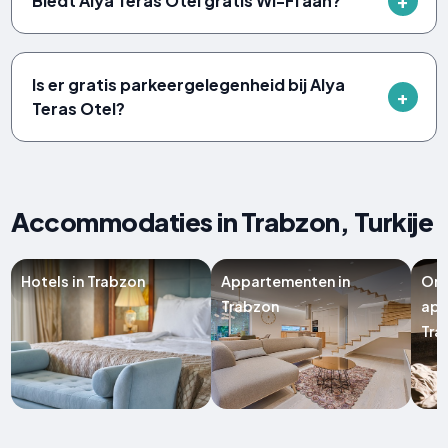
Biedt Alya Teras Otel gratis Wi-Fi aan?
Is er gratis parkeergelegenheid bij Alya
Teras Otel?
Accommodaties in Trabzon, Turkije
Hotels in Trabzon
Appartementen in
On
Trabzon
app
Tra