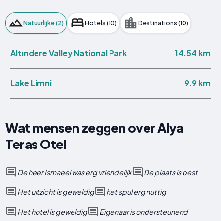
Natuurlijke (2)
Hotels (10)
Destinations (10)
14.54 km
Altındere Valley National Park
9.9 km
Lake Limni
Wat mensen zeggen over Alya
Teras Otel
De heer Ismaeel was erg vriendelijk
De plaats is best
Het uitzicht is geweldig
het spul erg nuttig
Het hotel is geweldig
Eigenaar is ondersteunend