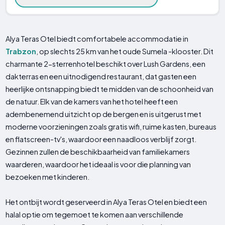
Alya Teras Otel biedt comfortabele accommodatie in
Trabzon
, op slechts 25 km van het oude Sumela -klooster. Dit
charmante 2-sterrenhotel beschikt over Lush Gardens, een
dakterras en een uitnodigend restaurant, dat gasten een
heerlijke ontsnapping biedt te midden van de schoonheid van
de natuur. Elk van de kamers van het hotel heeft een
adembenemend uitzicht op de bergen en is uitgerust met
moderne voorzieningen zoals gratis wifi, ruime kasten, bureaus
en flatscreen-tv's, waardoor een naadloos verblijf zorgt.
Gezinnen zullen de beschikbaarheid van familiekamers
waarderen, waardoor het ideaal is voor die planning van
bezoeken met kinderen.
Het ontbijt wordt geserveerd in Alya Teras Otel en biedt een
halal optie om tegemoet te komen aan verschillende