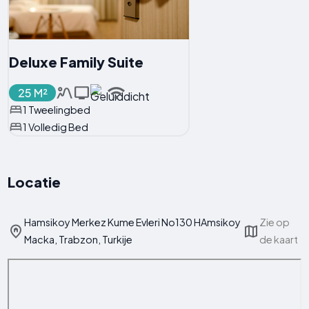
Deluxe Family Suite
25 M²
1 Tweelingbed
1 Volledig Bed
Locatie
Hamsikoy Merkez Kume Evleri No130 HAmsikoy
Zie op
Macka, Trabzon, Turkije
de kaart